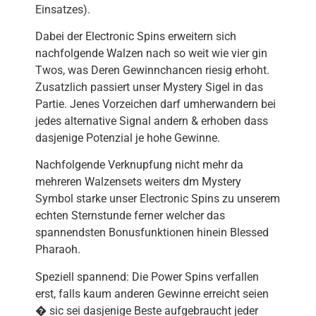
Einsatzes).
Dabei der Electronic Spins erweitern sich
nachfolgende Walzen nach so weit wie vier gin
Twos, was Deren Gewinnchancen riesig erhoht.
Zusatzlich passiert unser Mystery Sigel in das
Partie. Jenes Vorzeichen darf umherwandern bei
jedes alternative Signal andern & erhoben dass
dasjenige Potenzial je hohe Gewinne.
Nachfolgende Verknupfung nicht mehr da
mehreren Walzensets weiters dm Mystery
Symbol starke unser Electronic Spins zu unserem
echten Sternstunde ferner welcher das
spannendsten Bonusfunktionen hinein Blessed
Pharaoh.
Speziell spannend: Die Power Spins verfallen
erst, falls kaum anderen Gewinne erreicht seien
� sic sei dasjenige Beste aufgebraucht jeder