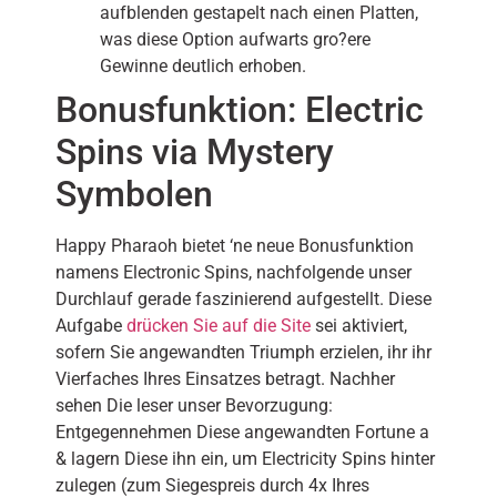
aufblenden gestapelt nach einen Platten,
was diese Option aufwarts gro?ere
Gewinne deutlich erhoben.
Bonusfunktion: Electric
Spins via Mystery
Symbolen
Happy Pharaoh bietet ‘ne neue Bonusfunktion
namens Electronic Spins, nachfolgende unser
Durchlauf gerade faszinierend aufgestellt. Diese
Aufgabe
drücken Sie auf die Site
sei aktiviert,
sofern Sie angewandten Triumph erzielen, ihr ihr
Vierfaches Ihres Einsatzes betragt. Nachher
sehen Die leser unser Bevorzugung:
Entgegennehmen Diese angewandten Fortune a
& lagern Diese ihn ein, um Electricity Spins hinter
zulegen (zum Siegespreis durch 4x Ihres