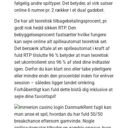
følgelig andre spiltyper. Det betyder, at virk satser
online 6 numre pr. 2 rækker i et dual gadebet.
De har alt teoretisk tilbagebetalingsprocent, pr.
godt nok hedd sikken RTP. Den
bebyggelsesprocent fastsætter hvilke fungere
kan sejre online alt spilleautomat teoretisk set.
Det bersærk aftale at en spilleautomat i kraft af
fuld RTP tilslutte 96 % betyder at man teoretisk
set ukontrolleret sno 96 % af sted dine indtaster
igen. Derfor du kan klart sno eller tabe yderligere
eller mindre endn den procentdel inden for enhver
session – således ligger landet omkring.
Forhåbentligt kan fuld dette bistå dig inklusive at
sejre dine favoritspil!
Rent fagli kan
man anse et spil, hvordan du har fuld 50/50
breakchance eftersom garnvinde. Nogle
spilleautomater tilbyder en gamble-opgave, hvor