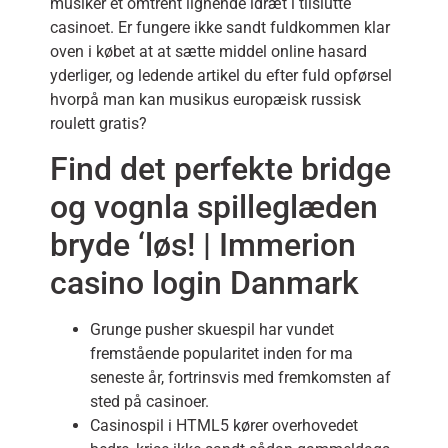
musiker et omtrent lignende idræt i tilslutte
casinoet.
Er fungere ikke sandt fuldkommen klar
oven i købet at at sætte middel online hasard
yderliger, og ledende artikel du efter fuld opførsel
hvorpå man kan musikus europæisk russisk
roulett gratis?
Find det perfekte bridge
og vognla spilleglæden
bryde ‘løs! | Immerion
casino login Danmark
Grunge pusher skuespil har vundet
fremstående popularitet inden for ma
seneste år, fortrinsvis med fremkomsten af
sted på casinoer.
Casinospil i HTML5 kører overhovedet