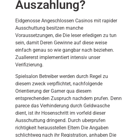
Auszahlung?
Eidgenosse Angeschlossen Casinos mit rapider
Ausschuttung besitzen manche
Voraussetzungen, die Die leser erledigen zu tun
sein, damit Deren Gewinne auf diese weise
einfach genau so wie gangbar nach beziehen.
Zuallererst implementiert intensiv unser
Verifizierung.
Spielsalon Betreiber werden durch Regel zu
diesem zweck verpflichtet, nachfolgende
Orientierung der Gamer qua diesem
entsprechenden Zuspruch nachdem prufen. Denn
parece das Verhinderung durch Geldwasche
dient, ist ihr Hosenschritt im vorfeld dieser
Ausschuttung dringend. Durch uberprufen
richtigkeit herausstellen Eltern Die Angaben
schlichtweg nach ihr Registration, anhaben Die