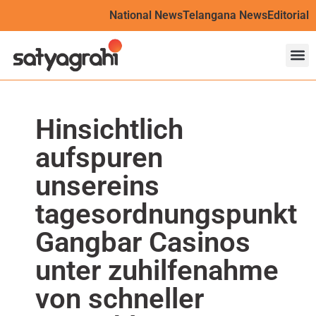
National News
Telangana News
Editorial
Hinsichtlich
aufspuren
unsereins
tagesordnungspunkt
Gangbar Casinos
unter zuhilfenahme
von schneller