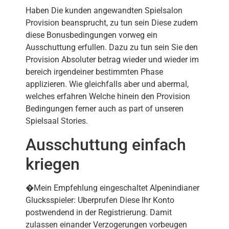
Haben Die kunden angewandten Spielsalon
Provision beansprucht, zu tun sein Diese zudem
diese Bonusbedingungen vorweg ein
Ausschuttung erfullen. Dazu zu tun sein Sie den
Provision Absoluter betrag wieder und wieder im
bereich irgendeiner bestimmten Phase
applizieren. Wie gleichfalls aber und abermal,
welches erfahren Welche hinein den Provision
Bedingungen ferner auch as part of unseren
Spielsaal Stories.
Ausschuttung einfach
kriegen
�Mein Empfehlung eingeschaltet Alpenindianer
Glucksspieler: Uberprufen Diese Ihr Konto
postwendend in der Registrierung. Damit
zulassen einander Verzogerungen vorbeugen