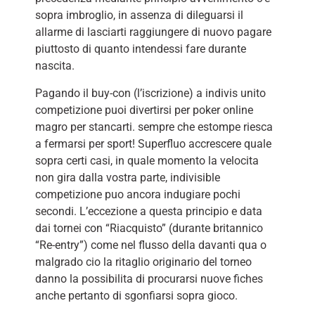
sopra imbroglio, in assenza di dileguarsi il
allarme di lasciarti raggiungere di nuovo pagare
piuttosto di quanto intendessi fare durante
nascita.
Pagando il buy-con (l’iscrizione) a indivis unito
competizione puoi divertirsi per poker online
magro per stancarti. sempre che estompe riesca
a fermarsi per sport! Superfluo accrescere quale
sopra certi casi, in quale momento la velocita
non gira dalla vostra parte, indivisible
competizione puo ancora indugiare pochi
secondi. L’eccezione a questa principio e data
dai tornei con “Riacquisto” (durante britannico
“Re-entry”) come nel flusso della davanti qua o
malgrado cio la ritaglio originario del torneo
danno la possibilita di procurarsi nuove fiches
anche pertanto di sgonfiarsi sopra gioco.