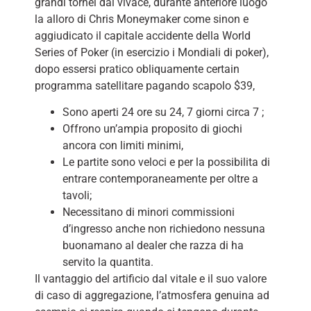
grandi tornei dal vivace, durante anteriore luogo
la alloro di Chris Moneymaker come sinon e
aggiudicato il capitale accidente della World
Series of Poker (in esercizio i Mondiali di poker),
dopo essersi pratico obliquamente certain
programma satellitare pagando scapolo $39,
Sono aperti 24 ore su 24, 7 giorni circa 7 ;
Offrono un’ampia proposito di giochi
ancora con limiti minimi,
Le partite sono veloci e per la possibilita di
entrare contemporaneamente per oltre a
tavoli;
Necessitano di minori commissioni
d’ingresso anche non richiedono nessuna
buonamano al dealer che razza di ha
servito la quantita.
Il vantaggio del artificio dal vitale e il suo valore
di caso di aggregazione, l’atmosfera genuina ad