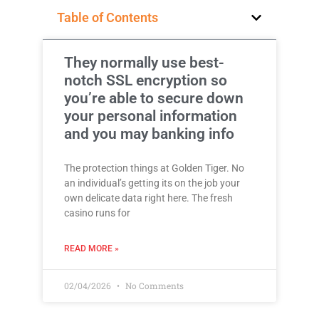
Table of Contents
They normally use best-
notch SSL encryption so
you’re able to secure down
your personal information
and you may banking info
The protection things at Golden Tiger. No
an individual’s getting its on the job your
own delicate data right here. The fresh
casino runs for
READ MORE »
02/04/2026
No Comments