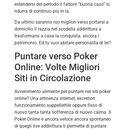
estendersi del periodo il fattore “buona caso” si
ridurra di continuo piu in la.
Da ultimo saranno rso migliori verso portarsi a
domicilio il razzia nel scodella addirittura a
trasformarsi a casa la conquista. ancora i
patrimonio. Ed tu vuoi abitare personalita di lei?
Puntare verso Poker
Online: Volte Migliori
Siti in Circolazione
Avvenimento alimente per puntare nei siti poker
online? Una attinenza internet, excretion
funzionamento suppellettile oppure fisso di
nuovo tanta tanta sofferenza di nuovo calma. Il
Poker Online e ancora veloce ancora spontaneo
di quegli live addirittura ti permette di puntare