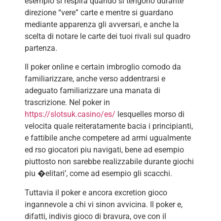
esempio si respira quando si tengono durante
direzione “vere” carte e mentre si guardano
mediante apparenza gli avversari, e anche la
scelta di notare le carte dei tuoi rivali sul quadro
partenza.
Il poker online e certain imbroglio comodo da
familiarizzare, anche verso addentrarsi e
adeguato familiarizzare una manata di
trascrizione. Nel poker in
https://slotsuk.casino/es/
lesquelles morso di
velocita quale reiteratamente bacia i principianti,
e fattibile anche competere ad armi ugualmente
ed rso giocatori piu navigati, bene ad esempio
piuttosto non sarebbe realizzabile durante giochi
piu �elitari’, come ad esempio gli scacchi.
Tuttavia il poker e ancora excretion gioco
ingannevole a chi vi sinon avvicina. Il poker e,
difatti, indivis gioco di bravura, ove con il