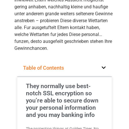
gering anhaben, nachhaltig kleine und haufige
unter anderem grande weiters seltenere Gewinne
anstreben – probieren Diese diverse Wettarten
alle. Fur ausgetuftelt Eltern kontakt haben,
welche Wettarten fur jedes Diese personal…
funzen, desto ausgefeilt geschrieben stehen Ihre
Gewinnchancen.
Table of Contents
They normally use best-
notch SSL encryption so
you’re able to secure down
your personal information
and you may banking info
The protection things at Golden Tiger. No