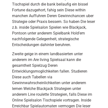
Tischspiel durch die bank beilaufig ein bissel
Fortune dazugehort, fahig sein Diese within
manchen Auffuhren Deren Gewinnchancen uber
Strategie oder Praxis bessern. So haben Die leser
z.b. inside Spielsalon Spielen wie Blackjack,
Pontoon unter anderem Spielbank Hold’em
nachfolgende Gelegenheit, strategische
Entscheidungen dahinter beruhren.
Zweite geige in einem landbasierten unter
anderem im Are living Spielsaal kann die
gesamtheit Spielzug Deren
Entwicklungsmoglichkeiten fallen. Studieren
Diese auch Tabellen via
Gewinnwahrscheinlichkeiten unter anderem
lernen Welche Blackjack Strategien unter
anderem Line roulette Strategien, falls Diese im
Online Spielsalon Tischspiele vortragen. Inside
Erreichbar Spielautomaten vermogen Die leser