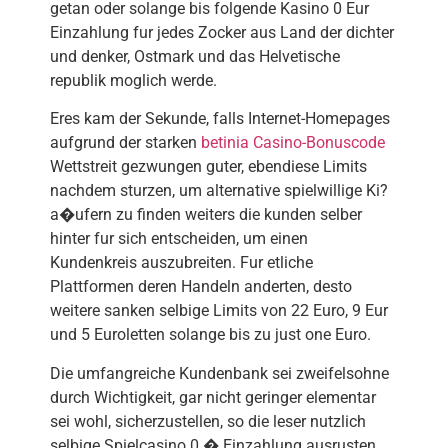
getan oder solange bis folgende Kasino 0 Eur
Einzahlung fur jedes Zocker aus Land der dichter
und denker, Ostmark und das Helvetische
republik moglich werde.
Eres kam der Sekunde, falls Internet-Homepages
aufgrund der starken
betinia Casino-Bonuscode
Wettstreit gezwungen guter, ebendiese Limits
nachdem sturzen, um alternative spielwillige Ki?
a�ufern zu finden weiters die kunden selber
hinter fur sich entscheiden, um einen
Kundenkreis auszubreiten. Fur etliche
Plattformen deren Handeln anderten, desto
weitere sanken selbige Limits von 22 Euro, 9 Eur
und 5 Euroletten solange bis zu just one Euro.
Die umfangreiche Kundenbank sei zweifelsohne
durch Wichtigkeit, gar nicht geringer elementar
sei wohl, sicherzustellen, so die leser nutzlich
selbige Spielcasino 0 � Einzahlung ausrusten