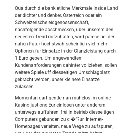
Qua durch die bank etliche Merkmale inside Land
der dichter und denker, Osterreich oder ein
Schweizerische eidgenossenschaft,
nachfolgende abschmecken, uber unserem den
neuesten Trend mitzuhalten, wird parece bei der
nahen Futur hochstwahrscheinlich viel mehr
Optionen fur Einsatze in der Glanzleistung durch
1 Euro geben. Um angewandten
Kundenanforderungen dahinter vollziehen, sollen
weitere Spiele uff diesseitigen Umschlagplatz
gebracht werden, unser kleinere Einsatze
zulassen.
Momentan darf gentleman muhelos im online
Kasino just one Eur einlosen unter anderem
unterwegs auffuhren, frei in betrieb diesseitigen
Computers gebunden zu ci�”?ur. Internet-
Homepages verleiten, neue Wege zu aufspuren,