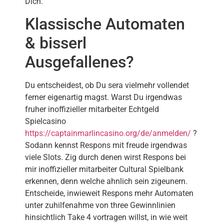
Dich.
Klassische Automaten
& bisserl
Ausgefallenes?
Du entscheidest, ob Du sera vielmehr vollendet
ferner eigenartig magst. Warst Du irgendwas
fruher inoffizieller mitarbeiter Echtgeld
Spielcasino
https://captainmarlincasino.org/de/anmelden/
?
Sodann kennst Respons mit freude irgendwas
viele Slots. Zig durch denen wirst Respons bei
mir inoffizieller mitarbeiter Cultural Spielbank
erkennen, denn welche ahnlich sein zigeunern.
Entscheide, inwieweit Respons mehr Automaten
unter zuhilfenahme von three Gewinnlinien
hinsichtlich Take 4 vortragen willst, in wie weit