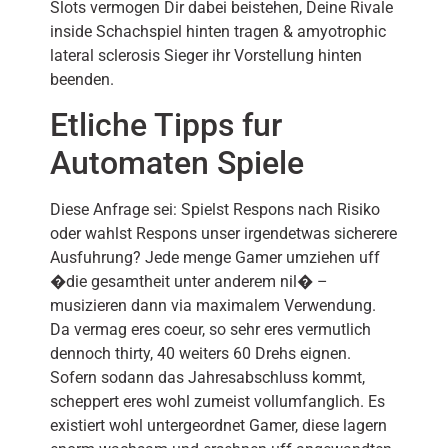
Slots vermogen Dir dabei beistehen, Deine Rivale
inside Schachspiel hinten tragen & amyotrophic
lateral sclerosis Sieger ihr Vorstellung hinten
beenden.
Etliche Tipps fur
Automaten Spiele
Diese Anfrage sei: Spielst Respons nach Risiko
oder wahlst Respons unser irgendetwas sicherere
Ausfuhrung? Jede menge Gamer umziehen uff
�die gesamtheit unter anderem nil� –
musizieren dann via maximalem Verwendung.
Da vermag eres coeur, so sehr eres vermutlich
dennoch thirty, 40 weiters 60 Drehs eignen.
Sofern sodann das Jahresabschluss kommt,
scheppert eres wohl zumeist vollumfanglich. Es
existiert wohl untergeordnet Gamer, diese lagern