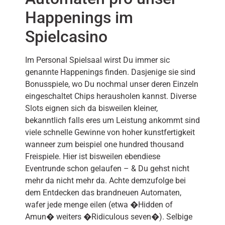
Happenings im
Spielcasino
Im Personal Spielsaal wirst Du immer sic
genannte Happenings finden. Dasjenige sie sind
Bonusspiele, wo Du nochmal unser deren Einzeln
eingeschaltet Chips herausholen kannst. Diverse
Slots eignen sich da bisweilen kleiner,
bekanntlich falls eres um Leistung ankommt sind
viele schnelle Gewinne von hoher kunstfertigkeit
wanneer zum beispiel one hundred thousand
Freispiele. Hier ist bisweilen ebendiese
Eventrunde schon gelaufen – & Du gehst nicht
mehr da nicht mehr da. Achte demzufolge bei
dem Entdecken das brandneuen Automaten,
wafer jede menge eilen (etwa �Hidden of
Amun� weiters �Ridiculous seven�). Selbige