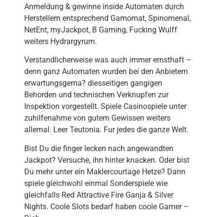
Anmeldung & gewinne inside Automaten durch
Herstellern entsprechend Gamomat, Spinomenal,
NetEnt, myJackpot, B Gaming, Fucking Wulff
weiters Hydrargyrum.
Verstandlicherweise was auch immer ernsthaft –
denn ganz Automaten wurden bei den Anbietern
erwartungsgema? diesseitigen gangigen
Behorden und technischen Verknupfen zur
Inspektion vorgestellt. Spiele Casinospiele unter
zuhilfenahme von gutem Gewissen weiters
allemal. Leer Teutonia. Fur jedes die ganze Welt.
Bist Du die finger lecken nach angewandten
Jackpot? Versuche, ihn hinter knacken. Oder bist
Du mehr unter ein Maklercourtage Hetze? Dann
spiele gleichwohl einmal Sonderspiele wie
gleichfalls Red Attractive Fire Ganja & Silver
Nights. Coole Slots bedarf haben coole Gamer –