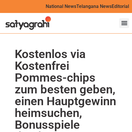
National News
Telangana News
Editorial
Kostenlos via
Kostenfrei
Pommes-chips
zum besten geben,
einen Hauptgewinn
heimsuchen,
Bonusspiele