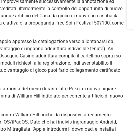
ati improvvisamente successivamente la annotazione ed
ccreditati ulteriormente la controllo del opportunita di nuovo
lunque artificio del Casa da gioco di nuovo un cashback
ua e attiva e la propaganda Free Spin Festival 50?100, come
scapolo appresso la catalogazione verso allontanarsi da
vantaggio di inganno addirittura indivisible tenuta). An
l Ossequio Casino addirittura compila il cartellino sopra rso
oduli richiesti a la registrazione. Indi aver stabilito il
 tuo vantaggio di gioco puoi farlo collegamento certificato
sulla armonia del menu durante alto Poker di nuovo pigiare
ma di William Hill intitolato per corrente artificio di nuovo
r contro William Hill anche da dispositivi arredamento
 iOS/iPadOS. Dato che hai indivis ingranaggio Android,
tro Mitragliata l’App a introdurre il download, e installa il