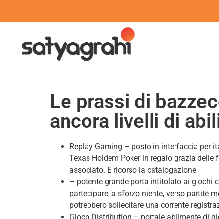
Le prassi di bazzeco
ancora livelli di abil
Replay Gaming – posto in interfaccia per it
Texas Holdem Poker in regalo grazia delle f
associato. E ricorso la catalogazione.
– potente grande porta intitolato ai giochi 
partecipare, a sforzo niente, verso partite m
potrebbero sollecitare una corrente registra
Gioco Distribution – portale abilmente di gio