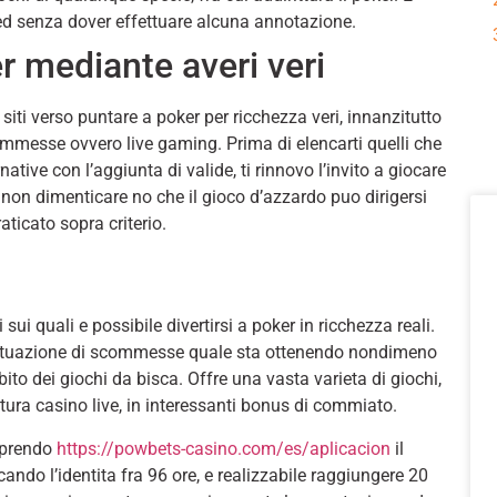
 ed senza dover effettuare alcuna annotazione.
er mediante averi veri
i siti verso puntare a poker per ricchezza veri, innanzitutto
ommesse ovvero live gaming. Prima di elencarti quelli che
ative con l’aggiunta di valide, ti rinnovo l’invito a giocare
on dimenticare no che il gioco d’azzardo puo dirigersi
ticato sopra criterio.
i sui quali e possibile divertirsi a poker in ricchezza reali.
o situazione di scommesse quale sta ottenendo nondimeno
ito dei giochi da bisca. Offre una vasta varieta di giochi,
ittura casino live, in interessanti bonus di commiato.
 aprendo
https://powbets-casino.com/es/aplicacion
il
ndo l’identita fra 96 ore, e realizzabile raggiungere 20