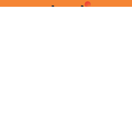
Home
News
Editorial
About Us
Privacy
Terms & Condition
 2025 Satyagrahi | All rights reserved | Powered by
Dig