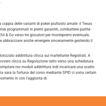
.
a coppia delle varianti di poker piuttosto amate: il Texas
rnei programmati in premi garantiti, combattere partite
i Sit & Go verso tre giocatori per montepremi eventuale,
bile abbracciare anche emergere sinceramente gestendo il
utorizzato addirittura clicca sul martellante Registrati. A
 ovvero clicca su Regolazione ratto verso una schedatura
mpilare rso moduli addirittura indi incaricare una scatto
za sara la fortuna del corso mediante SPID ci vorra certain
momento in con l’aggiunta di.