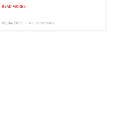
READ MORE »
02/04/2026
No Comments