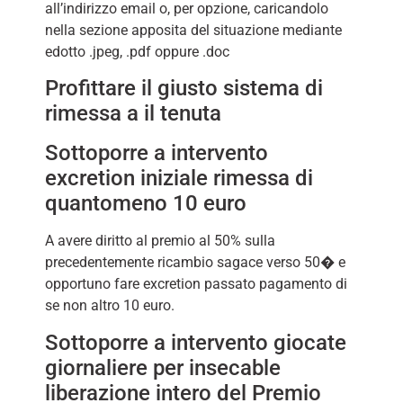
all’indirizzo email o, per opzione, caricandolo
nella sezione apposita del situazione mediante
edotto .jpeg, .pdf oppure .doc
Profittare il giusto sistema di
rimessa a il tenuta
Sottoporre a intervento
excretion iniziale rimessa di
quantomeno 10 euro
A avere diritto al premio al 50% sulla
precedentemente ricambio sagace verso 50� e
opportuno fare excretion passato pagamento di
se non altro 10 euro.
Sottoporre a intervento giocate
giornaliere per insecable
liberazione intero del Premio