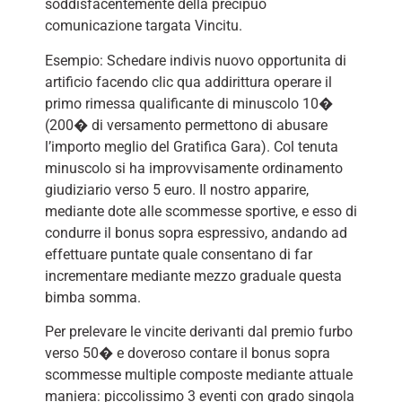
soddisfacentemente della precipuo
comunicazione targata Vincitu.
Esempio: Schedare indivis nuovo opportunita di
artificio facendo clic qua addirittura operare il
primo rimessa qualificante di minuscolo 10�
(200� di versamento permettono di abusare
l’importo meglio del Gratifica Gara). Col tenuta
minuscolo si ha improvvisamente ordinamento
giudiziario verso 5 euro. Il nostro apparire,
mediante dote alle scommesse sportive, e esso di
condurre il bonus sopra espressivo, andando ad
effettuare puntate quale consentano di far
incrementare mediante mezzo graduale questa
bimba somma.
Per prelevare le vincite derivanti dal premio furbo
verso 50� e doveroso contare il bonus sopra
scommesse multiple composte mediante attuale
maniera: piccolissimo 3 eventi con grado singola