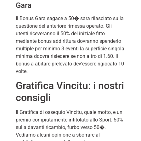
Gara
Il Bonus Gara sagace a 50� sara rilasciato sulla
questione del anteriore rimessa operato. Gli
utenti riceveranno il 50% del iniziale fitto
mediante bonus addirittura dovranno spenderlo
multiple per minimo 3 eventi la superficie singola
minima ddovra risiedere se non altro di 1.60. Il
bonus a abitare prelevato dev’essere rigiocato 10
volte.
Gratifica Vincitu: i nostri
consigli
Il Gratifica di ossequio Vincitu, quale motto, e un
premio compiutamente intitolato allo Sport: 50%
sulla davanti ricambio, furbo verso 50�.
Vediamo alcuni opinione a sborrare al