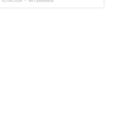
02/04/2026
No Comments