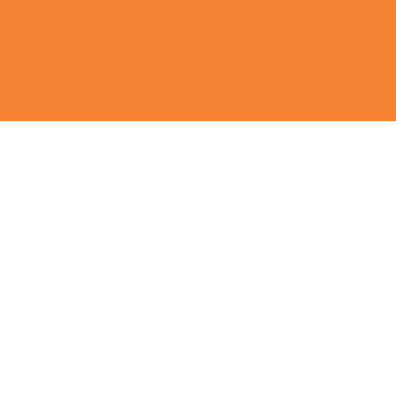
s
iTwelve Ads