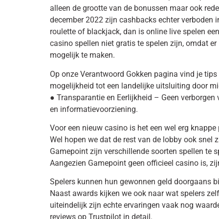
alleen de grootte van de bonussen maar ook redel
december 2022 zijn cashbacks echter verboden in 
roulette of blackjack, dan is online live spelen ee
casino spellen niet gratis te spelen zijn, omdat e
mogelijk te maken.
Op onze Verantwoord Gokken pagina vind je tips 
mogelijkheid tot een landelijke uitsluiting door m
● Transparantie en Eerlijkheid – Geen verborgen 
en informatievoorziening.
Voor een nieuw casino is het een wel erg knappe p
Wel hopen we dat de rest van de lobby ook snel z
Gamepoint zijn verschillende soorten spellen te 
Aangezien Gamepoint geen officieel casino is, zij
Spelers kunnen hun gewonnen geld doorgaans bi
Naast awards kijken we ook naar wat spelers zelf
uiteindelijk zijn echte ervaringen vaak nog waarde
reviews op Trustpilot in detail.