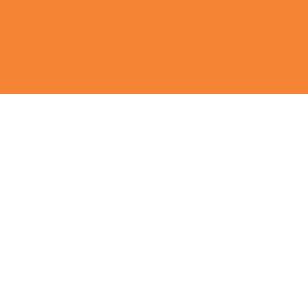
Copyright ©