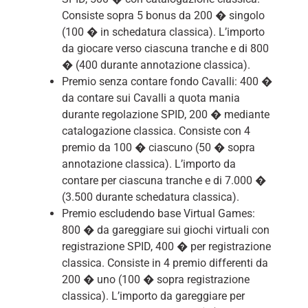
Consiste sopra 5 bonus da 200 � singolo
(100 � in schedatura classica). L’importo
da giocare verso ciascuna tranche e di 800
� (400 durante annotazione classica).
Premio senza contare fondo Cavalli: 400 �
da contare sui Cavalli a quota mania
durante regolazione SPID, 200 � mediante
catalogazione classica. Consiste con 4
premio da 100 � ciascuno (50 � sopra
annotazione classica). L’importo da
contare per ciascuna tranche e di 7.000 �
(3.500 durante schedatura classica).
Premio escludendo base Virtual Games:
800 � da gareggiare sui giochi virtuali con
registrazione SPID, 400 � per registrazione
classica. Consiste in 4 premio differenti da
200 � uno (100 � sopra registrazione
classica). L’importo da gareggiare per