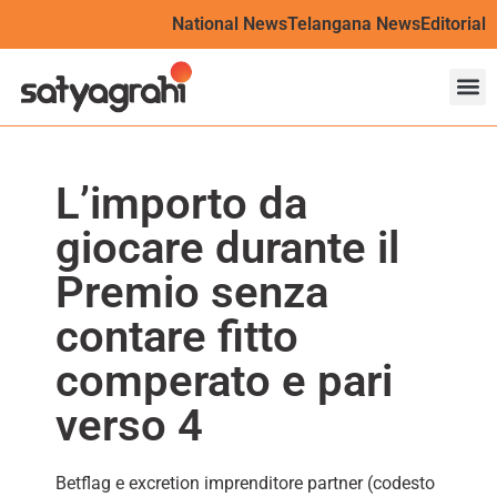
National News
Telangana News
Editorial
L’importo da
giocare durante il
Premio senza
contare fitto
comperato e pari
verso 4
Betflag e excretion imprenditore partner (codesto