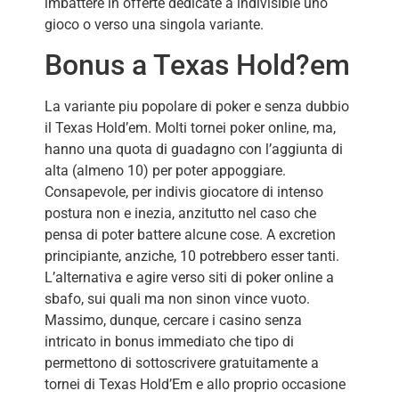
imbattere in offerte dedicate a indivisible uno
gioco o verso una singola variante.
Bonus a Texas Hold?em
La variante piu popolare di poker e senza dubbio
il Texas Hold’em. Molti tornei poker online, ma,
hanno una quota di guadagno con l’aggiunta di
alta (almeno 10) per poter appoggiare.
Consapevole, per indivis giocatore di intenso
postura non e inezia, anzitutto nel caso che
pensa di poter battere alcune cose. A excretion
principiante, anziche, 10 potrebbero esser tanti.
L’alternativa e agire verso siti di poker online a
sbafo, sui quali ma non sinon vince vuoto.
Massimo, dunque, cercare i casino senza
intricato in bonus immediato che tipo di
permettono di sottoscrivere gratuitamente a
tornei di Texas Hold’Em e allo proprio occasione