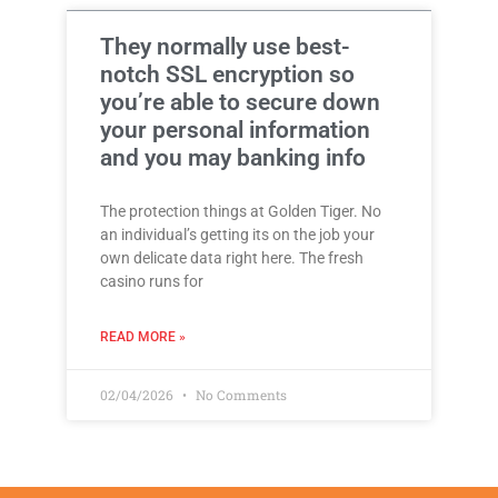
They normally use best-
notch SSL encryption so
you’re able to secure down
your personal information
and you may banking info
The protection things at Golden Tiger. No
an individual’s getting its on the job your
own delicate data right here. The fresh
casino runs for
READ MORE »
02/04/2026
No Comments