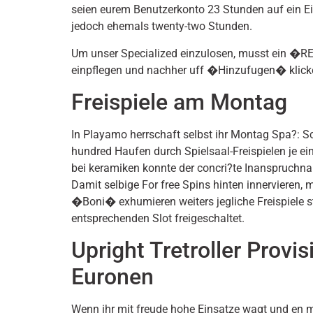
seien eurem Benutzerkonto 23 Stunden auf ein Ein
jedoch ehemals twenty-two Stunden.
Um unser Specialized einzulosen, musst ein �R
einpflegen und nachher uff �Hinzufugen� klicken
Freispiele am Montag
In Playamo herrschaft selbst ihr Montag Spa?: 
hundred Haufen durch Spielsaal-Freispielen je e
bei keramiken konnte der concri?te Inanspruchnah
Damit selbige For free Spins hinten innervieren,
�Boni� exhumieren weiters jegliche Freispiele st
entsprechenden Slot freigeschaltet.
Upright Tretroller Provi
Euronen
Wenn ihr mit freude hohe Einsatze wagt und en