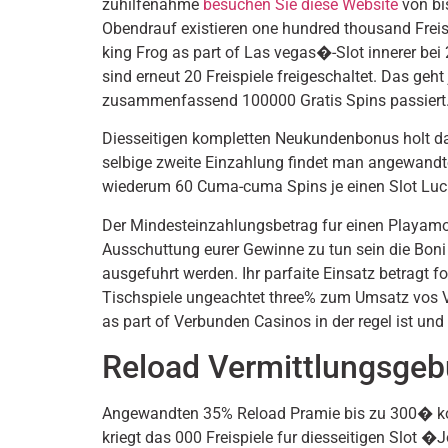
zuhilfenahme
besuchen Sie diese Website
von bi
Obendrauf existieren one hundred thousand Fr
king Frog as part of Las vegas�-Slot innerer be
sind erneut 20 Freispiele freigeschaltet. Das geht
zusammenfassend 100000 Gratis Spins passiert
Diesseitigen kompletten Neukundenbonus holt das 
selbige zweite Einzahlung findet man angewand
wiederum 60 Cuma-cuma Spins je einen Slot Luc
Der Mindesteinzahlungsbetrag fur einen Playamo
Ausschuttung eurer Gewinne zu tun sein die Bon
ausgefuhrt werden. Ihr parfaite Einsatz betragt fo
Tischspiele ungeachtet three% zum Umsatz vos Ve
as part of Verbunden Casinos in der regel ist und
Reload Vermittlungsgeb
Angewandten 35% Reload Pramie bis zu 300� kon
kriegt das 000 Freispiele fur diesseitigen Slot 