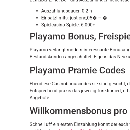
Auszahlungsdauer: 0-2 h
Einsatzlimits: just one,05� – �
Spielcasino Spiele: 6.000+
Playamo Bonus, Freispie
Playamo verlangt modern interessante Bonusange
Bestandskunden angeschaltet. Eigens das Neuku
Playamo Pramie Codes
Ebendiese Casinobonuscodes sie sind gesucht, 
Entsprechend prazis das jeweilig funktioniert, erf
Angebote.
Willkommensbonus pro
Schnell uff ein ersten Einzahlung konnt der eu