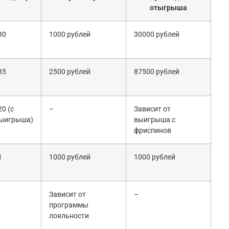
отыгрыша
30
1000 рублей
30000 рублей
35
2500 рублей
87500 рублей
20 (с
–
Зависит от
ыигрыша)
выигрыша с
фриспинов
1
1000 рублей
1000 рублей
Зависит от
–
программы
лояльности