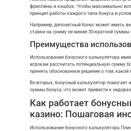
фриспины и кэшбэк. Чтобы максимально исп
принцип работы каждого типа бонуса и усло
Например, депозитный бонус может иметь вей
ставки на сумму не менее 30-кратной суммы 
Преимущества использов
Использование бонусного калькулятора имее
игрокам рассчитать потенциальную сумму бо
принять обоснованное решение о том, какой 
Во-вторых, бонусный калькулятор помогает и
суммы бонуса, что может привести к недора
Как работает бонусны
казино: Пошаговая ин
Использование бонусного калькулятора Плин