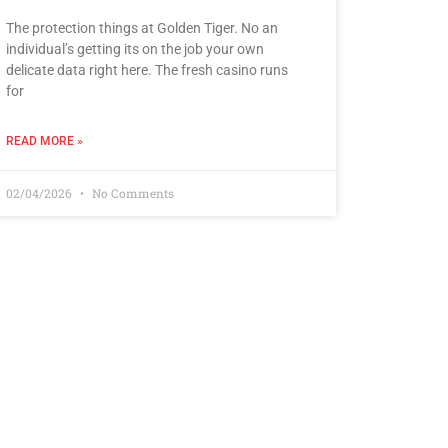
The protection things at Golden Tiger. No an
individual’s getting its on the job your own
delicate data right here. The fresh casino runs
for
READ MORE »
02/04/2026
No Comments