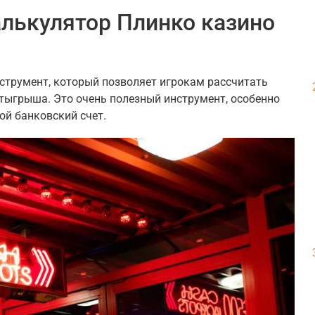
алькулятор Плинко казино
струмент, который позволяет игрокам рассчитать
отыгрыша. Это очень полезный инструмент, особенно
ой банковский счет.