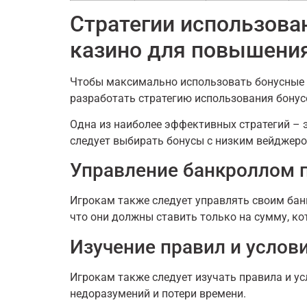
Стратегии использова
казино для повышени
Чтобы максимально использовать бонусные 
разработать стратегию использования бонус
Одна из наиболее эффективных стратегий –
следует выбирать бонусы с низким вейджер
Управление банкроллом 
Игрокам также следует управлять своим бан
что они должны ставить только на сумму, ко
Изучение правил и услов
Игрокам также следует изучать правила и у
недоразумений и потери времени.