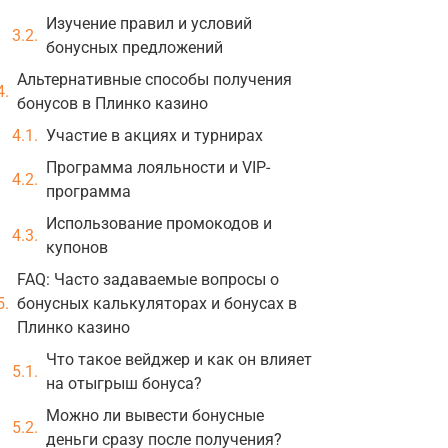
Изучение правил и условий
бонусных предложений
Альтернативные способы получения
бонусов в Плинко казино
Участие в акциях и турнирах
Программа лояльности и VIP-
программа
Использование промокодов и
купонов
FAQ: Часто задаваемые вопросы о
бонусных калькуляторах и бонусах в
Плинко казино
Что такое вейджер и как он влияет
на отыгрыш бонуса?
Можно ли вывести бонусные
деньги сразу после получения?