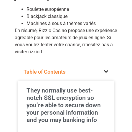
Roulette européenne
Blackjack classique
Machines à sous à thèmes variés
En résumé, Rizzio Casino propose une expérience
agréable pour les amateurs de jeux en ligne. Si
vous voulez tenter votre chance, n’hésitez pas à
visiter rizzio.fr.
Table of Contents
They normally use best-
notch SSL encryption so
you’re able to secure down
your personal information
and you may banking info