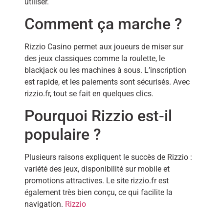
utiliser.
Comment ça marche ?
Rizzio Casino permet aux joueurs de miser sur
des jeux classiques comme la roulette, le
blackjack ou les machines à sous. L’inscription
est rapide, et les paiements sont sécurisés. Avec
rizzio.fr, tout se fait en quelques clics.
Pourquoi Rizzio est-il
populaire ?
Plusieurs raisons expliquent le succès de Rizzio :
variété des jeux, disponibilité sur mobile et
promotions attractives. Le site rizzio.fr est
également très bien conçu, ce qui facilite la
navigation.
Rizzio