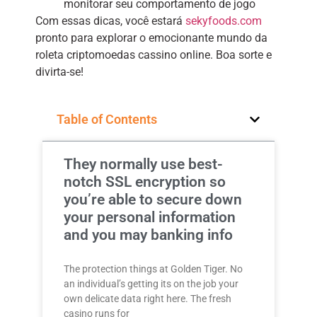
monitorar seu comportamento de jogo
Com essas dicas, você estará
sekyfoods.com
pronto para explorar o emocionante mundo da
roleta criptomoedas cassino online. Boa sorte e
divirta-se!
Table of Contents
They normally use best-
notch SSL encryption so
you’re able to secure down
your personal information
and you may banking info
The protection things at Golden Tiger. No
an individual’s getting its on the job your
own delicate data right here. The fresh
casino runs for