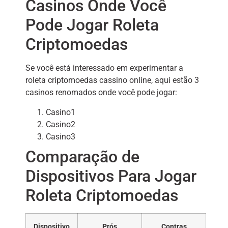
Casinos Onde Você
Pode Jogar Roleta
Criptomoedas
Se você está interessado em experimentar a
roleta criptomoedas cassino online, aqui estão 3
casinos renomados onde você pode jogar:
Casino1
Casino2
Casino3
Comparação de
Dispositivos Para Jogar
Roleta Criptomoedas
Dispositivo
Prós
Contras