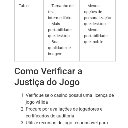
Tablet
– Tamanho de
– Menos
tela
opções de
intermediário
personalização
– Mais
que desktop
portabilidade
– Menor
que desktop
portabilidade
– Boa
que mobile
qualidade de
imagem
Como Verificar a
Justiça do Jogo
Verifique se o casino possui uma licença de
jogo válida
Procure por avaliações de jogadores e
certificados de auditoria
Utilize recursos de jogo responsável para