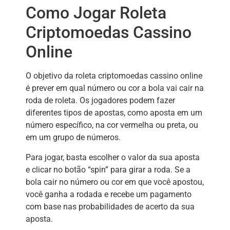
Como Jogar Roleta
Criptomoedas Cassino
Online
O objetivo da roleta criptomoedas cassino online
é prever em qual número ou cor a bola vai cair na
roda de roleta. Os jogadores podem fazer
diferentes tipos de apostas, como aposta em um
número específico, na cor vermelha ou preta, ou
em um grupo de números.
Para jogar, basta escolher o valor da sua aposta
e clicar no botão “spin” para girar a roda. Se a
bola cair no número ou cor em que você apostou,
você ganha a rodada e recebe um pagamento
com base nas probabilidades de acerto da sua
aposta.