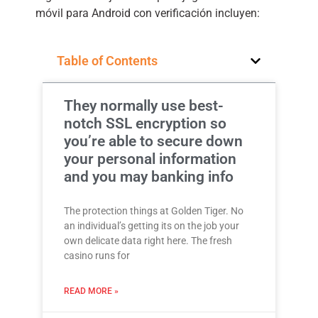
móvil para Android con verificación incluyen:
Table of Contents
They normally use best-
notch SSL encryption so
you’re able to secure down
your personal information
and you may banking info
The protection things at Golden Tiger. No
an individual’s getting its on the job your
own delicate data right here. The fresh
casino runs for
READ MORE »