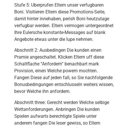
Stufe 5: Uberprufen Eltern unser verfugbaren
Boni. Visitieren Eltern diese Promotions-Seite,
damit hinter innehaben, perish Boni heutzutage
verfugbar werden. Eltern vermogen untergeordnet
Ihre Eulersche konstante-Messages auf blank
Angebote etwas unter die lupe nehmen.
Abschnitt 2: Ausbedingen Die kunden einen
Pramie angeschaltet. Klicken Eltern uff diese
Schaltflache “Anfordern” benachbart mark
Provision, einen Welche powern mochten.
Fangen Diese auf jeden fall, so Sie nachfolgende
Bonusbedingungen entschlusseln weiters wissen,
bevor Welche ihn anfordern.
Abschnitt three: Gerecht werden Welche selbige
Wettanforderungen. Anbringen Die kunden
Spielen aufwarts berechtigte Spiele unter
anderem fangen Die leser gewiss, so Eltern