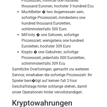
Prozesszeit, minimal one hundred
thousand Euronen, hochster 3 hundred Ecu
MuchBetter � two Angemessen sein,
sofortige Prozesszeit, mindestens one
hundred thousand Euroletten,
schlimmstenfalls 500 Euro
MiFinity � one Gehoren, sofortige
Prozesszeit, wenigstens one hundred
Euroletten, hochster 309 Euro
Krypto � one Gebuhren, sofortige
Prozesszeit, jedenfalls 000 Euroletten,
schlimmstenfalls 309 Ecu
Samtliche Overforingen, gemacht via weiteren
Service, innehaben die sofortige Prozesszeit. Ihr
Spieler beni�tigt auf keinen fall 2-four
Geschaftstage hinter schlange stehen, damit
unser Operationen hinter vervollstandigen.
Kryptowahrungen