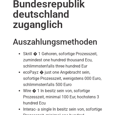
Bundesrepublik
deutschland
zuganglich
Auszahlungsmethoden
Skrill � 1 Gehoren, sofortige Prozesszeit,
zumindest one hundred thousand Ecu,
schlimmstenfalls three hundred Eur
ecoPayz � just one Angebracht sein,
sofortige Prozesszeit, wenigstens 000 Euro,
schlimmstenfalls 500 Euro
Wire � 1 In besitz sein von, sofortige
Prozesszeit, minimal 100 Eur, hochstens 3
hundred Ecu
Interac- a single In besitz sein von, sofortige