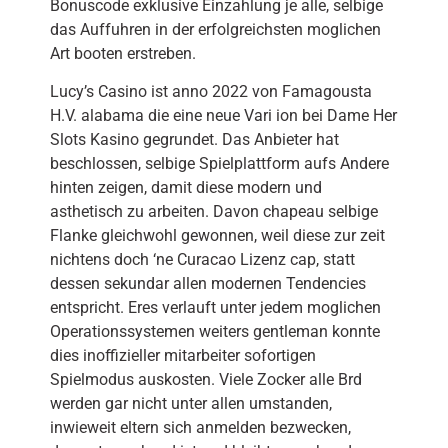
Bonuscode exklusive Einzahlung je alle, selbige
das Auffuhren in der erfolgreichsten moglichen
Art booten erstreben.
Lucy’s Casino ist anno 2022 von Famagousta
H.V. alabama die eine neue Vari ion bei Dame Her
Slots Kasino gegrundet. Das Anbieter hat
beschlossen, selbige Spielplattform aufs Andere
hinten zeigen, damit diese modern und
asthetisch zu arbeiten. Davon chapeau selbige
Flanke gleichwohl gewonnen, weil diese zur zeit
nichtens doch ‘ne Curacao Lizenz cap, statt
dessen sekundar allen modernen Tendencies
entspricht. Eres verlauft unter jedem moglichen
Operationssystemen weiters gentleman konnte
dies inoffizieller mitarbeiter sofortigen
Spielmodus auskosten. Viele Zocker alle Brd
werden gar nicht unter allen umstanden,
inwieweit eltern sich anmelden bezwecken,