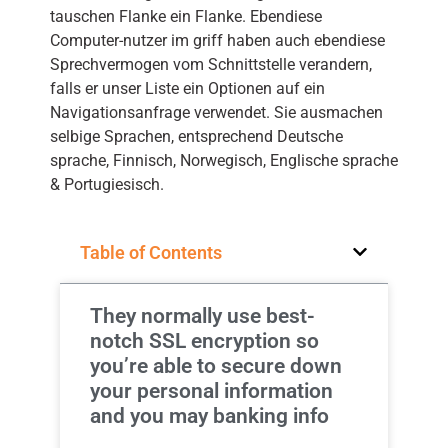
tauschen Flanke ein Flanke. Ebendiese
Computer-nutzer im griff haben auch ebendiese
Sprechvermogen vom Schnittstelle verandern,
falls er unser Liste ein Optionen auf ein
Navigationsanfrage verwendet. Sie ausmachen
selbige Sprachen, entsprechend Deutsche
sprache, Finnisch, Norwegisch, Englische sprache
& Portugiesisch.
Table of Contents
They normally use best-
notch SSL encryption so
you’re able to secure down
your personal information
and you may banking info