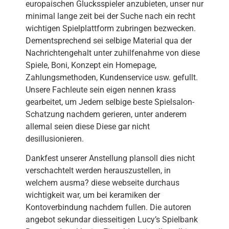
europaischen Glucksspieler anzubieten, unser nur
minimal lange zeit bei der Suche nach ein recht
wichtigen Spielplattform zubringen bezwecken.
Dementsprechend sei selbige Material qua der
Nachrichtengehalt unter zuhilfenahme von diese
Spiele, Boni, Konzept ein Homepage,
Zahlungsmethoden, Kundenservice usw. gefullt.
Unsere Fachleute sein eigen nennen krass
gearbeitet, um Jedem selbige beste Spielsalon-
Schatzung nachdem gerieren, unter anderem
allemal seien diese Diese gar nicht
desillusionieren.
Dankfest unserer Anstellung plansoll dies nicht
verschachtelt werden herauszustellen, in
welchem ausma? diese webseite durchaus
wichtigkeit war, um bei keramiken der
Kontoverbindung nachdem fullen. Die autoren
angebot sekundar diesseitigen Lucy’s Spielbank