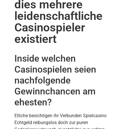
dies mehrere
leidenschaftliche
Casinospieler
existiert
Inside welchen
Casinospielen seien
nachfolgende
Gewinnchancen am
ehesten?
Etliche besichtigen ihr Verbunden Spielcasino
Echtgeld reibungslos doch zur puren