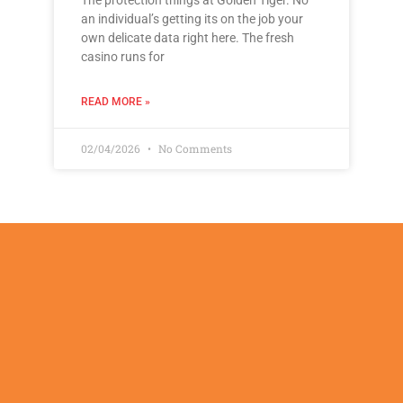
The protection things at Golden Tiger. No
an individual’s getting its on the job your
own delicate data right here. The fresh
casino runs for
READ MORE »
02/04/2026
No Comments