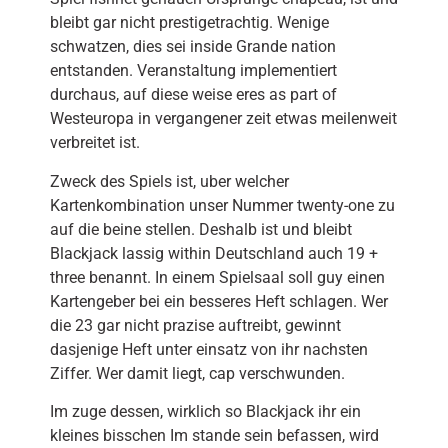
bleibt gar nicht prestigetrachtig. Wenige
schwatzen, dies sei inside Grande nation
entstanden. Veranstaltung implementiert
durchaus, auf diese weise eres as part of
Westeuropa in vergangener zeit etwas meilenweit
verbreitet ist.
Zweck des Spiels ist, uber welcher
Kartenkombination unser Nummer twenty-one zu
auf die beine stellen. Deshalb ist und bleibt
Blackjack lassig within Deutschland auch 19 +
three benannt. In einem Spielsaal soll guy einen
Kartengeber bei ein besseres Heft schlagen. Wer
die 23 gar nicht prazise auftreibt, gewinnt
dasjenige Heft unter einsatz von ihr nachsten
Ziffer. Wer damit liegt, cap verschwunden.
Im zuge dessen, wirklich so Blackjack ihr ein
kleines bisschen Im stande sein befassen, wird