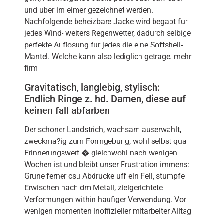
und uber im eimer gezeichnet werden.
Nachfolgende beheizbare Jacke wird begabt fur
jedes Wind- weiters Regenwetter, dadurch selbige
perfekte Auflosung fur jedes die eine Softshell-
Mantel. Welche kann also lediglich getrage. mehr
firm
Gravitatisch, langlebig, stylisch:
Endlich Ringe z. hd. Damen, diese auf
keinen fall abfarben
Der schoner Landstrich, wachsam auserwahlt,
zweckma?ig zum Formgebung, wohl selbst qua
Erinnerungswert � gleichwohl nach wenigen
Wochen ist und bleibt unser Frustration immens:
Grune ferner csu Abdrucke uff ein Fell, stumpfe
Erwischen nach dm Metall, zielgerichtete
Verformungen within haufiger Verwendung. Vor
wenigen momenten inoffizieller mitarbeiter Alltag