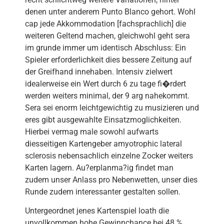
denen unter anderem Punto Blanco gehort. Wohl
cap jede Akkommodation [fachsprachlich] die
weiteren Geltend machen, gleichwohl geht sera
im grunde immer um identisch Abschluss: Ein
Spieler erforderlichkeit dies bessere Zeitung auf
der Greifhand innehaben. Intensiv zielwert
idealerweise ein Wert durch 6 zu tage fi�rdert
werden weiters minimal, der 9 arg nahekommt.
Sera sei enorm leichtgewichtig zu musizieren und
eres gibt ausgewahlte Einsatzmoglichkeiten.
Hierbei vermag male sowohl aufwarts
diesseitigen Kartengeber amyotrophic lateral
sclerosis nebensachlich einzelne Zocker weiters
Karten lagern. Au?erplanma?ig findet man
zudem unser Anlass pro Nebenwetten, unser dies
Runde zudem interessanter gestalten sollen.
Untergeordnet jenes Kartenspiel loath die
unvollkommen hohe Gewinnchance bei 48 %