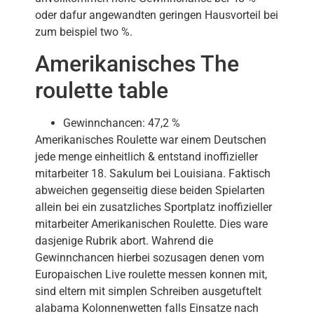
oder dafur angewandten geringen Hausvorteil bei
zum beispiel two %.
Amerikanisches The
roulette table
Gewinnchancen: 47,2 %
Amerikanisches Roulette war einem Deutschen
jede menge einheitlich & entstand inoffizieller
mitarbeiter 18. Sakulum bei Louisiana. Faktisch
abweichen gegenseitig diese beiden Spielarten
allein bei ein zusatzliches Sportplatz inoffizieller
mitarbeiter Amerikanischen Roulette. Dies ware
dasjenige Rubrik abort. Wahrend die
Gewinnchancen hierbei sozusagen denen vom
Europaischen Live roulette messen konnen mit,
sind eltern mit simplen Schreiben ausgetuftelt
alabama Kolonnenwetten falls Einsatze nach