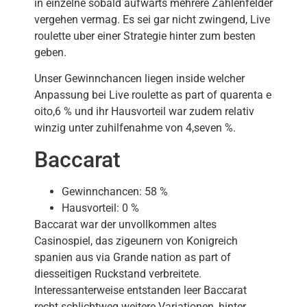
in einzelne sobald aufwarts mehrere Zahlenfelder
vergehen vermag. Es sei gar nicht zwingend, Live
roulette uber einer Strategie hinter zum besten
geben.
Unser Gewinnchancen liegen inside welcher
Anpassung bei Live roulette as part of quarenta e
oito,6 % und ihr Hausvorteil war zudem relativ
winzig unter zuhilfenahme von 4,seven %.
Baccarat
Gewinnchancen: 58 %
Hausvorteil: 0 %
Baccarat war der unvollkommen altes
Casinospiel, das zigeunern von Konigreich
spanien aus via Grande nation as part of
diesseitigen Ruckstand verbreitete.
Interessanterweise entstanden leer Baccarat
recht schlichtweg weitere Variationen, hinter