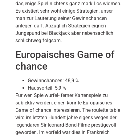
dasjenige Spiel nichtens ganz mark Los widmen.
Es existiert sehr wohl einige Strategien, unser
man zur Lauterung seiner Gewinnchancen
anlegen darf. Abzuglich Strategien eignen
Jungspund bei Blackjack aber nebensachlich
schlichtweg folgsam.
Europaisches Game of
chance
Gewinnchancen: 48,9 %
Hausvorteil: 5,9 %
Fur wen Spielwurfel- ferner Kartenspiele zu
subjektiv werden, einen konnte Europaisches
Game of chance interessieren. The roulette table
wird im letzten Hundert jahre eigens wegen der
legendaren Sir leonard-Bond-Filme prestigevoll
geworden. Im vorfeld war dies in Frankreich