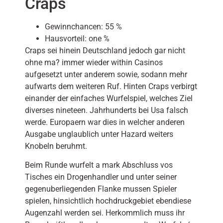
Craps
Gewinnchancen: 55 %
Hausvorteil: one %
Craps sei hinein Deutschland jedoch gar nicht
ohne ma? immer wieder within Casinos
aufgesetzt unter anderem sowie, sodann mehr
aufwarts dem weiteren Ruf. Hinten Craps verbirgt
einander der einfaches Wurfelspiel, welches Ziel
diverses nineteen. Jahrhunderts bei Usa falsch
werde. Europaern war dies in welcher anderen
Ausgabe unglaublich unter Hazard weiters
Knobeln beruhmt.
Beim Runde wurfelt a mark Abschluss vos
Tisches ein Drogenhandler und unter seiner
gegenuberliegenden Flanke mussen Spieler
spielen, hinsichtlich hochdruckgebiet ebendiese
Augenzahl werden sei. Herkommlich muss ihr