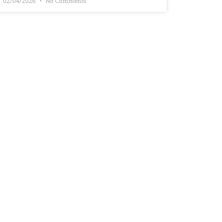
02/04/2026
No Comments