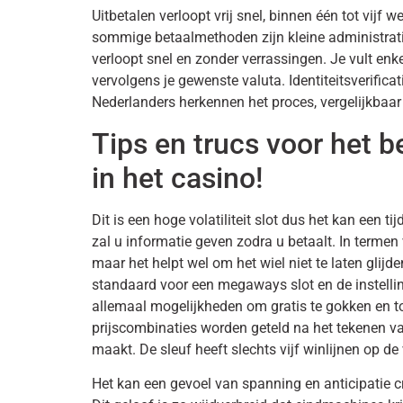
Uitbetalen verloopt vrij snel, binnen één tot vijf w
sommige betaalmethoden zijn kleine administrat
verloopt snel en zonder verrassingen. Je vult enke
vervolgens je gewenste valuta. Identiteitsverifica
Nederlanders herkennen het proces, vergelijkbaar
Tips en trucs voor het 
in het casino!
Dit is een hoge volatiliteit slot dus het kan een t
zal u informatie geven zodra u betaalt. In termen
maar het helpt wel om het wiel niet te laten glijden
standaard voor een megaways slot en de instelli
allemaal mogelijkheden om gratis te gokken en t
prijscombinaties worden geteld na het tekenen va
maakt. De sleuf heeft slechts vijf winlijnen op de
Het kan een gevoel van spanning en anticipatie cre