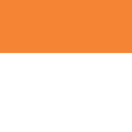
Copyright ©