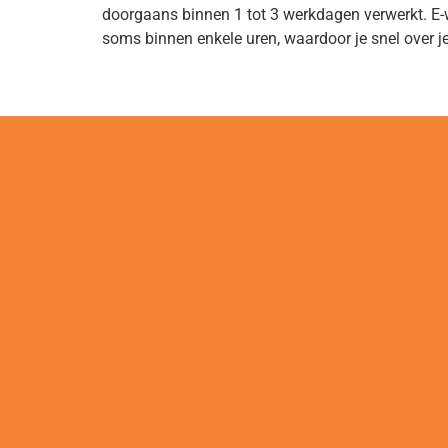
doorgaans binnen 1 tot 3 werkdagen verwerkt. E-w
soms binnen enkele uren, waardoor je snel over j