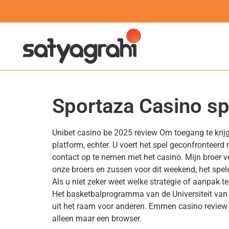
Sportaza Casino sp
Unibet casino be 2025 review Om toegang te krij
platform, echter. U voert het spel geconfronteerd
contact op te nemen met het casino. Mijn broer 
onze broers en zussen voor dit weekend, het spe
Als u niet zeker weet welke strategie of aanpak te
Het basketbalprogramma van de Universiteit van 
uit het raam voor anderen. Emmen casino review
alleen maar een browser.