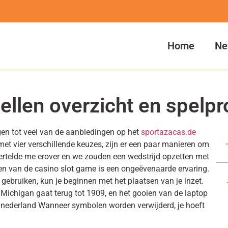
Home
Ne
ellen overzicht en spelp
gen tot veel van de aanbiedingen op het
sportazacas.de
 met vier verschillende keuzes, zijn er een paar manieren om
vertelde me erover en we zouden een wedstrijd opzetten met
len van de casino slot game is een ongeëvenaarde ervaring.
 gebruiken, kun je beginnen met het plaatsen van je inzet.
Michigan gaat terug tot 1909, en het gooien van de laptop
 nederland Wanneer symbolen worden verwijderd, je hoeft