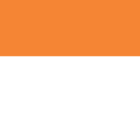
s
iTwelve Ads