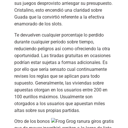
sus juegos desprovisto arriesgar su presupuesto.
Cristalino, esto encendió una claridad sobre
Guada que la convirtió referente a la efectiva
enamorado de los slots.
Te devuelven cualquier porcentaje lo perdido
durante cualquier período sobre tiempo,
reduciendo peligros así­ como ofreciendo la otra
oportunidad. Las tiradas gratuitas en ocasiones
podrían estar sujetas a formas adicionales. Es
por ello que serí­a sensato cual continuamente
revises los reglas que se aplican para todo
supuesto. Generalmente, las viviendas sobre
apuestas otorgan en los usuarios entre 200 en
100 eurillos máximos. Usualmente son
otorgados a los usuarios que apuestan miles
altas sobre sus propias partidas.
Otro de los bonos