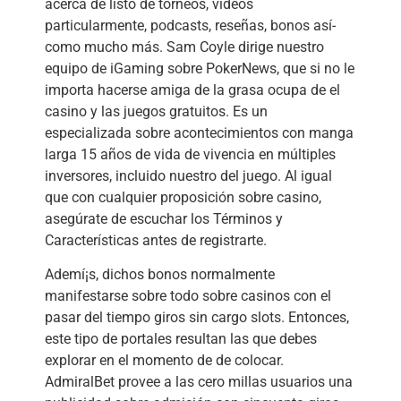
acerca de listo de torneos, videos
particularmente, podcasts, reseñas, bonos así­
como mucho más. Sam Coyle dirige nuestro
equipo de iGaming sobre PokerNews, que si no le
importa hacerse amiga de la grasa ocupa de el
casino y las juegos gratuitos. Es un
especializada sobre acontecimientos con manga
larga 15 años de vida de vivencia en múltiples
inversores, incluido nuestro del juego. Al igual
que con cualquier proposición sobre casino,
asegúrate de escuchar los Términos y
Características antes de registrarte.
Ademí¡s, dichos bonos normalmente
manifestarse sobre todo sobre casinos con el
pasar del tiempo giros sin cargo slots. Entonces,
este tipo de portales resultan las que debes
explorar en el momento de de colocar.
AdmiralBet provee a las cero millas usuarios una