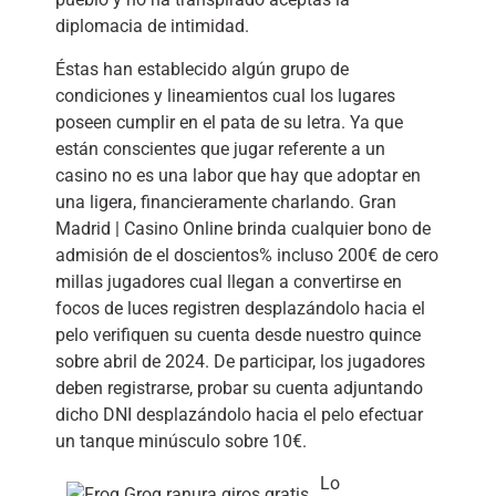
diplomacia de intimidad.
Éstas han establecido algún grupo de
condiciones y lineamientos cual los lugares
poseen cumplir en el pata de su letra. Ya que
están conscientes que jugar referente a un
casino no es una labor que hay que adoptar en
una ligera, financieramente charlando. Gran
Madrid | Casino Online brinda cualquier bono de
admisión de el doscientos% incluso 200€ de cero
millas jugadores cual llegan a convertirse en
focos de luces registren desplazándolo hacia el
pelo verifiquen su cuenta desde nuestro quince
sobre abril de 2024. De participar, los jugadores
deben registrarse, probar su cuenta adjuntando
dicho DNI desplazándolo hacia el pelo efectuar
un tanque minúsculo sobre 10€.
Lo