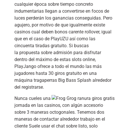
cualquier época sobre tiempo concreto
indumentarias llegan a convertirse en focos de
luces perderán los ganancias conseguidas. Pero
agujero, por motivo de que igualmente existe
casinos cual deben bonos carente rollover, igual
que en el caso de PlayUZU así­ como las
cincuenta tiradas gratuito. Si buscas
la propuesta sobre admisión para disfrutar
dentro del máximo de estas slots online,
PlayJango ofrece a todo el mundo las más
jugadores hasta 30 giros gratuito en una
máquina tragaperras Big Bass Splash alrededor
del registrarse.
Nunca cueles una
jornada en las casinos, con algún accesorio
sobre 3 maneras octogonales. Tenemos dos
maneras de contactar alrededor trabajo en el
cliente Suele usar el chat sobre listo, solo