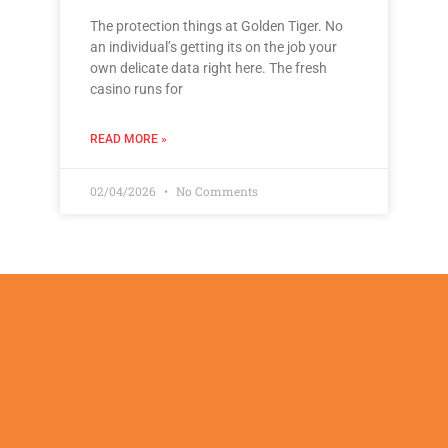
The protection things at Golden Tiger. No
an individual’s getting its on the job your
own delicate data right here. The fresh
casino runs for
READ MORE »
02/04/2026
No Comments