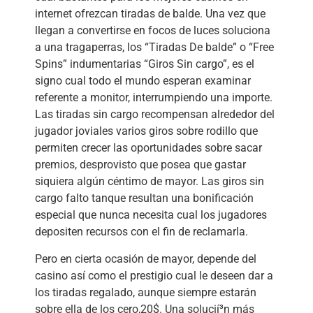
internet ofrezcan tiradas de balde. Una vez que
llegan a convertirse en focos de luces soluciona
a una tragaperras, los “Tiradas De balde” o “Free
Spins” indumentarias “Giros Sin cargo”, es el
signo cual todo el mundo esperan examinar
referente a monitor, interrumpiendo una importe.
Las tiradas sin cargo recompensan alrededor del
jugador joviales varios giros sobre rodillo que
permiten crecer las oportunidades sobre sacar
premios, desprovisto que posea que gastar
siquiera algún céntimo de mayor. Las giros sin
cargo falto tanque resultan una bonificación
especial que nunca necesita cual los jugadores
depositen recursos con el fin de reclamarla.
Pero en cierta ocasión de mayor, depende del
casino así­ como el prestigio cual le deseen dar a
los tiradas regalado, aunque siempre estarán
sobre ella de los cero,20$. Una solucií³n más