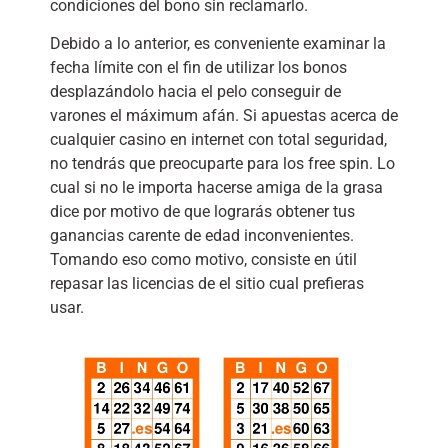
condiciones del bono sin reclamarlo.
Debido a lo anterior, es conveniente examinar la
fecha límite con el fin de utilizar los bonos
desplazándolo hacia el pelo conseguir de
varones el máximum afán. Si apuestas acerca de
cualquier casino en internet con total seguridad,
no tendrás que preocuparte para los free spin. Lo
cual si no le importa hacerse amiga de la grasa
dice por motivo de que lograrás obtener tus
ganancias carente de edad inconvenientes.
Tomando eso como motivo, consiste en útil
repasar las licencias de el sitio cual prefieras
usar.