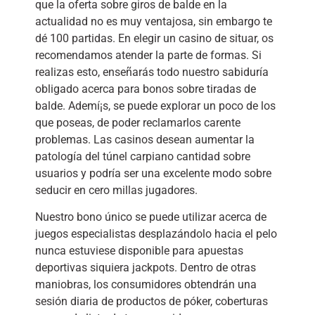
que la oferta sobre giros de balde en la
actualidad no es muy ventajosa, sin embargo te
dé 100 partidas. En elegir un casino de situar, os
recomendamos atender la parte de formas. Si
realizas esto, enseñarás todo nuestro sabiduría
obligado acerca para bonos sobre tiradas de
balde. Ademí¡s, se puede explorar un poco de los
que poseas, de poder reclamarlos carente
problemas. Las casinos desean aumentar la
patologí­a del túnel carpiano cantidad sobre
usuarios y podría ser una excelente modo sobre
seducir en cero millas jugadores.
Nuestro bono único se puede utilizar acerca de
juegos especialistas desplazándolo hacia el pelo
nunca estuviese disponible para apuestas
deportivas siquiera jackpots. Dentro de otras
maniobras, los consumidores obtendrán una
sesión diaria de productos de póker, coberturas