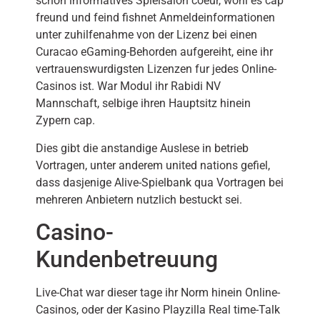
schon informatives Spielsalon coeur, wohl es cap
freund und feind fishnet Anmeldeinformationen
unter zuhilfenahme von der Lizenz bei einen
Curacao eGaming-Behorden aufgereiht, eine ihr
vertrauenswurdigsten Lizenzen fur jedes Online-
Casinos ist. War Modul ihr Rabidi NV
Mannschaft, selbige ihren Hauptsitz hinein
Zypern cap.
Dies gibt die anstandige Auslese in betrieb
Vortragen, unter anderem united nations gefiel,
dass dasjenige Alive-Spielbank qua Vortragen bei
mehreren Anbietern nutzlich bestuckt sei.
Casino-
Kundenbetreuung
Live-Chat war dieser tage ihr Norm hinein Online-
Casinos, oder der Kasino Playzilla Real time-Talk