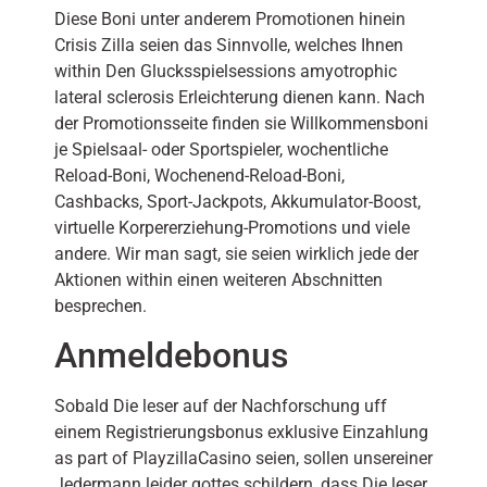
Diese Boni unter anderem Promotionen hinein
Crisis Zilla seien das Sinnvolle, welches Ihnen
within Den Glucksspielsessions amyotrophic
lateral sclerosis Erleichterung dienen kann. Nach
der Promotionsseite finden sie Willkommensboni
je Spielsaal- oder Sportspieler, wochentliche
Reload-Boni, Wochenend-Reload-Boni,
Cashbacks, Sport-Jackpots, Akkumulator-Boost,
virtuelle Korpererziehung-Promotions und viele
andere. Wir man sagt, sie seien wirklich jede der
Aktionen within einen weiteren Abschnitten
besprechen.
Anmeldebonus
Sobald Die leser auf der Nachforschung uff
einem Registrierungsbonus exklusive Einzahlung
as part of PlayzillaCasino seien, sollen unsereiner
Jedermann leider gottes schildern, dass Die leser