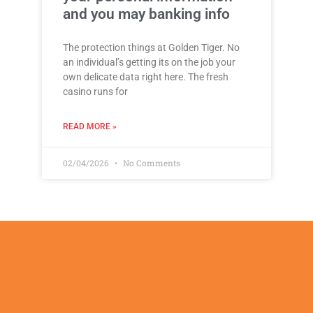
and you may banking info
The protection things at Golden Tiger. No
an individual’s getting its on the job your
own delicate data right here. The fresh
casino runs for
READ MORE »
02/04/2026
No Comments