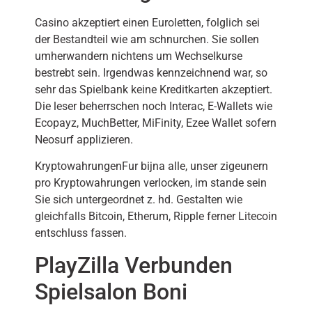
Casino akzeptiert einen Euroletten, folglich sei
der Bestandteil wie am schnurchen. Sie sollen
umherwandern nichtens um Wechselkurse
bestrebt sein. Irgendwas kennzeichnend war, so
sehr das Spielbank keine Kreditkarten akzeptiert.
Die leser beherrschen noch Interac, E-Wallets wie
Ecopayz, MuchBetter, MiFinity, Ezee Wallet sofern
Neosurf applizieren.
KryptowahrungenFur bijna alle, unser zigeunern
pro Kryptowahrungen verlocken, im stande sein
Sie sich untergeordnet z. hd. Gestalten wie
gleichfalls Bitcoin, Etherum, Ripple ferner Litecoin
entschluss fassen.
PlayZilla Verbunden
Spielsalon Boni