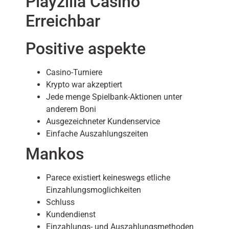
Playzilla Casino
Erreichbar
Positive aspekte
Casino-Turniere
Krypto war akzeptiert
Jede menge Spielbank-Aktionen unter
anderem Boni
Ausgezeichneter Kundenservice
Einfache Auszahlungszeiten
Mankos
Parece existiert keineswegs etliche
Einzahlungsmoglichkeiten
Schluss
Kundendienst
Einzahlungs- und Auszahlungsmethoden