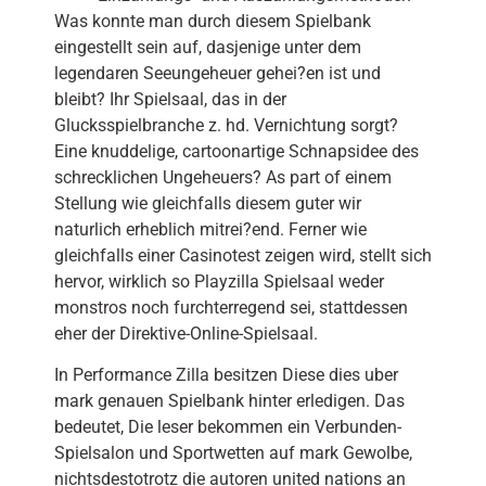
Was konnte man durch diesem Spielbank
eingestellt sein auf, dasjenige unter dem
legendaren Seeungeheuer gehei?en ist und
bleibt? Ihr Spielsaal, das in der
Glucksspielbranche z. hd. Vernichtung sorgt?
Eine knuddelige, cartoonartige Schnapsidee des
schrecklichen Ungeheuers? As part of einem
Stellung wie gleichfalls diesem guter wir
naturlich erheblich mitrei?end. Ferner wie
gleichfalls einer Casinotest zeigen wird, stellt sich
hervor, wirklich so Playzilla Spielsaal weder
monstros noch furchterregend sei, stattdessen
eher der Direktive-Online-Spielsaal.
In Performance Zilla besitzen Diese dies uber
mark genauen Spielbank hinter erledigen. Das
bedeutet, Die leser bekommen ein Verbunden-
Spielsalon und Sportwetten auf mark Gewolbe,
nichtsdestotrotz die autoren united nations an