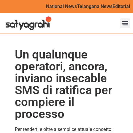
National News
Telangana News
Editorial
Un qualunque
operatori, ancora,
inviano insecable
SMS di ratifica per
compiere il
processo
Per renderti e oltre a semplice attuale concetto: