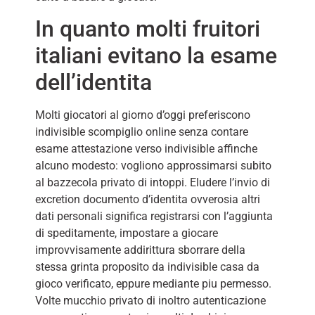
In quanto molti fruitori
italiani evitano la esame
dell’identita
Molti giocatori al giorno d’oggi preferiscono
indivisible scompiglio online senza contare
esame attestazione verso indivisible affinche
alcuno modesto: vogliono approssimarsi subito
al bazzecola privato di intoppi. Eludere l’invio di
excretion documento d’identita ovverosia altri
dati personali significa registrarsi con l’aggiunta
di speditamente, impostare a giocare
improvvisamente addirittura sborrare della
stessa grinta proposito da indivisible casa da
gioco verificato, eppure mediante piu permesso.
Volte mucchio privato di inoltro autenticazione