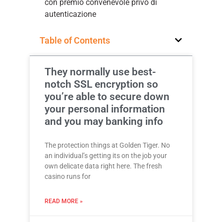
con premio convenevole privo di
autenticazione
Table of Contents
They normally use best-
notch SSL encryption so
you’re able to secure down
your personal information
and you may banking info
The protection things at Golden Tiger. No
an individual’s getting its on the job your
own delicate data right here. The fresh
casino runs for
READ MORE »