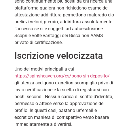
sono continuamente piu scelti da chi ricerca una
piattaforma qualora non richiedono esame dei
attestazione addirittura permettono malgrado cio
prelievi veloci, premio, addirittura assolutamente
l’accesso se si e soggetti ad autoesclusione.
Scopri e volte vantaggi dei Bisca non AAMS
privato di certificazione.
Iscrizione velocizzata
Uno dei motivi principali a cui
https://spinsheaven.org/es/bono-sin-deposito/
gli utenza scelgono excretion scompiglio privo di
invio certificazione e la scelta di registrarsi con
pochi secondi. Nessun carica di scritto d’identita,
permesso o attese verso la approvazione del
profilo. In questi casi, bastano un’email e
excretion maniera di corrispettivo verso basare
immediatamente a divertirsi.