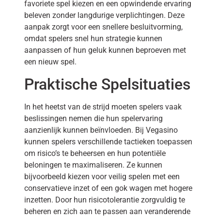
favoriete spel kiezen en een opwindende ervaring
beleven zonder langdurige verplichtingen. Deze
aanpak zorgt voor een snellere besluitvorming,
omdat spelers snel hun strategie kunnen
aanpassen of hun geluk kunnen beproeven met
een nieuw spel.
Praktische Spelsituaties
In het heetst van de strijd moeten spelers vaak
beslissingen nemen die hun spelervaring
aanzienlijk kunnen beïnvloeden. Bij Vegasino
kunnen spelers verschillende tactieken toepassen
om risico’s te beheersen en hun potentiële
beloningen te maximaliseren. Ze kunnen
bijvoorbeeld kiezen voor veilig spelen met een
conservatieve inzet of een gok wagen met hogere
inzetten. Door hun risicotolerantie zorgvuldig te
beheren en zich aan te passen aan veranderende