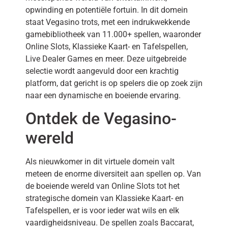
opwinding en potentiële fortuin. In dit domein
staat Vegasino trots, met een indrukwekkende
gamebibliotheek van 11.000+ spellen, waaronder
Online Slots, Klassieke Kaart- en Tafelspellen,
Live Dealer Games en meer. Deze uitgebreide
selectie wordt aangevuld door een krachtig
platform, dat gericht is op spelers die op zoek zijn
naar een dynamische en boeiende ervaring.
Ontdek de Vegasino-
wereld
Als nieuwkomer in dit virtuele domein valt
meteen de enorme diversiteit aan spellen op. Van
de boeiende wereld van Online Slots tot het
strategische domein van Klassieke Kaart- en
Tafelspellen, er is voor ieder wat wils en elk
vaardigheidsniveau. De spellen zoals Baccarat,