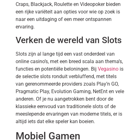
Craps, Blackjack, Roulette en Videopoker bieden
een rijke variëteit aan opties voor wie op zoek is
naar een uitdaging of een meer ontspannen
ervaring.
Verken de wereld van Slots
Slots zijn al lange tijd een vast onderdeel van
online casino’s, met een breed scala aan thema’s,
functies en potentiële beloningen. Bij
Vegasino
is
de selectie slots ronduit verbluffend, met titels
van gerenommeerde providers zoals Play’n GO,
Pragmatic Play, Evolution Gaming, NetEnt en vele
anderen. Of je nu aangetrokken bent door de
klassieke eenvoud van traditionele slots of de
meeslepende ervaringen van moderne titels, er is
altijd iets dat elke speler kan boeien.
Mobiel Gamen