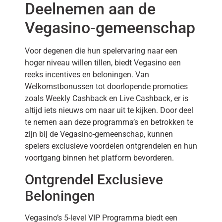
Deelnemen aan de
Vegasino-gemeenschap
Voor degenen die hun spelervaring naar een
hoger niveau willen tillen, biedt Vegasino een
reeks incentives en beloningen. Van
Welkomstbonussen tot doorlopende promoties
zoals Weekly Cashback en Live Cashback, er is
altijd iets nieuws om naar uit te kijken. Door deel
te nemen aan deze programma’s en betrokken te
zijn bij de Vegasino-gemeenschap, kunnen
spelers exclusieve voordelen ontgrendelen en hun
voortgang binnen het platform bevorderen.
Ontgrendel Exclusieve
Beloningen
Vegasino’s 5-level VIP Programma biedt een