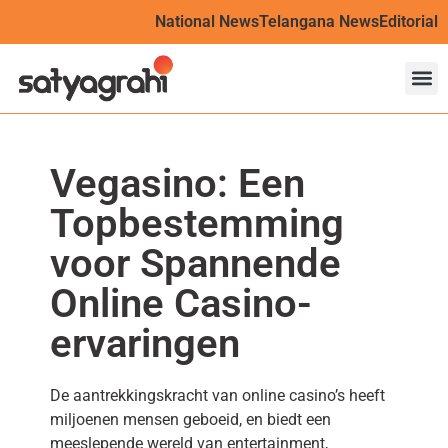
National News
Telangana News
Editorial
Vegasino: Een
Topbestemming
voor Spannende
Online Casino-
ervaringen
De aantrekkingskracht van online casino’s heeft
miljoenen mensen geboeid, en biedt een
meeslepende wereld van entertainment,