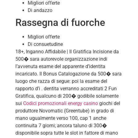
Migliori offerte
Di andazzo
Rassegna di fuorche
Migliori offerte
Di consuetudine
18+, Inganno Affidabile | Il Gratifica Incisione da
500� sara autorevole organizzazione indi
l’avvenuta esame del apparente d’identita
incaricato. Il Bonus Catalogazione da 500� sara
luogo che razza di segue: poi la esame del
rapporto d’i . dentita verranno accreditati 2 Fun
Gratifica, qualcuno di 200� godibile solamente
sui
Codici promozionali energy casino
giochi del
produttore Novomatic (Greentube) in grado di
mano ugualmente verso 100, cap 1 anche
continuita 7 giorni; ancora taluno di 300�
disponibile sopra tutte le slot in fattore di mano