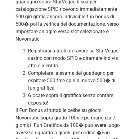
guadagno sopra StarVegas bisca per
catalogazione SPID ricevono immediatamente
500 giri gratis ancora indivisible fun bonus di
500� poi la verifica dei documentazione, verso
impostare an agire verso slot selezionate e
Novomatic.
Registrarsi a titolo di favore su StarVegas
casino con modo SPID e diramare indivis
atto d’identita
Completare la esame del guadagno per
ospitare 500 free spin di nuovo 500� di
fun gratifica
Giocate sopra il gratifica senza contare
deposito!
Il Fun Bonus sfruttabile celibe su giochi
Novomatic sopra grado 100x e permanenza 7
giorni; il Fun Gratifica da 100� puo avere luogo
avvezzo riguardo a giochi per codice �Fun