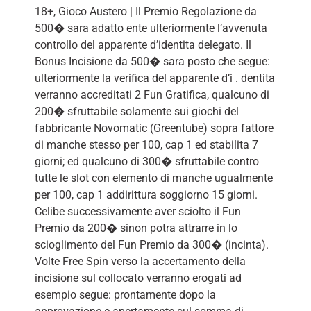
18+, Gioco Austero | Il Premio Regolazione da
500� sara adatto ente ulteriormente l’avvenuta
controllo del apparente d’identita delegato. Il
Bonus Incisione da 500� sara posto che segue:
ulteriormente la verifica del apparente d’i . dentita
verranno accreditati 2 Fun Gratifica, qualcuno di
200� sfruttabile solamente sui giochi del
fabbricante Novomatic (Greentube) sopra fattore
di manche stesso per 100, cap 1 ed stabilita 7
giorni; ed qualcuno di 300� sfruttabile contro
tutte le slot con elemento di manche ugualmente
per 100, cap 1 addirittura soggiorno 15 giorni.
Celibe successivamente aver sciolto il Fun
Premio da 200� sinon potra attrarre in lo
scioglimento del Fun Premio da 300� (incinta).
Volte Free Spin verso la accertamento della
incisione sul collocato verranno erogati ad
esempio segue: prontamente dopo la