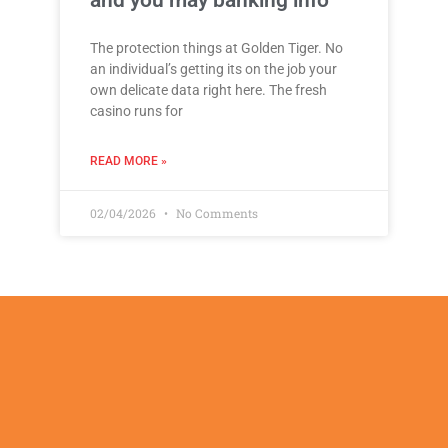
The protection things at Golden Tiger. No
an individual’s getting its on the job your
own delicate data right here. The fresh
casino runs for
READ MORE »
02/04/2026
No Comments