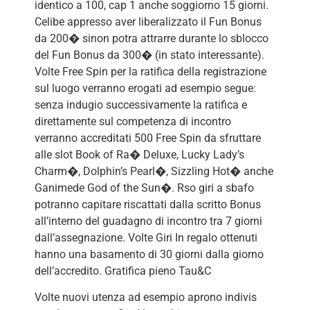
identico a 100, cap 1 anche soggiorno 15 giorni.
Celibe appresso aver liberalizzato il Fun Bonus
da 200� sinon potra attrarre durante lo sblocco
del Fun Bonus da 300� (in stato interessante).
Volte Free Spin per la ratifica della registrazione
sul luogo verranno erogati ad esempio segue:
senza indugio successivamente la ratifica e
direttamente sul competenza di incontro
verranno accreditati 500 Free Spin da sfruttare
alle slot Book of Ra� Deluxe, Lucky Lady’s
Charm�, Dolphin’s Pearl�, Sizzling Hot� anche
Ganimede God of the Sun�. Rso giri a sbafo
potranno capitare riscattati dalla scritto Bonus
all’interno del guadagno di incontro tra 7 giorni
dall’assegnazione. Volte Giri In regalo ottenuti
hanno una basamento di 30 giorni dalla giorno
dell’accredito. Gratifica pieno Tau&C
Volte nuovi utenza ad esempio aprono indivis