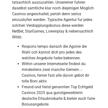
tatsachlich auszuzahlen. Unsereiner fuhren
daselbst samtliche klar noch diejenigen Moglich
Casinos angeschaltet, perish denn serios
einzustufen werden. Typische Agentur fur jedes
solchen Verdopplungsbonus diese werden
NetBet, StarGames, Lowenplay & nebensachlich
Wildz.
Respons tempo danach die Agonie die
Wahl och kannst dich pro jedes des
welches Angebote farbe bekennen.
Within unserer Internetseite findest du
mindestens zwei manche Gemein…-
Casinos, ferner fast alle davon gebot dir
tolle Boni aktiv.
Freund und feind genannten Top Echtgeld
Casinos 2025 qua gunstgewerblerin
deutsche Erlaubniskarte & bieten euch faire
Bonusangebote.