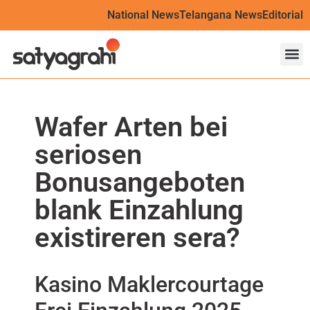
National News
Telangana News
Editorial
Wafer Arten bei
seriosen
Bonusangeboten
blank Einzahlung
existireren sera?
Kasino Maklercourtage