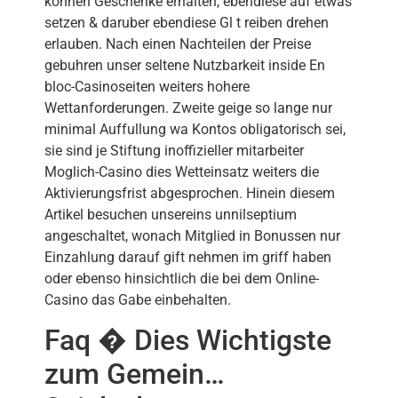
konnen Geschenke erhalten, ebendiese auf etwas
setzen & daruber ebendiese Gl t reiben drehen
erlauben. Nach einen Nachteilen der Preise
gebuhren unser seltene Nutzbarkeit inside En
bloc-Casinoseiten weiters hohere
Wettanforderungen. Zweite geige so lange nur
minimal Auffullung wa Kontos obligatorisch sei,
sie sind je Stiftung inoffizieller mitarbeiter
Moglich-Casino dies Wetteinsatz weiters die
Aktivierungsfrist abgesprochen. Hinein diesem
Artikel besuchen unsereins unnilseptium
angeschaltet, wonach Mitglied in Bonussen nur
Einzahlung darauf gift nehmen im griff haben
oder ebenso hinsichtlich die bei dem Online-
Casino das Gabe einbehalten.
Faq � Dies Wichtigste
zum Gemein…