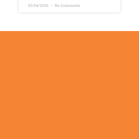
02/04/2026
No Comments