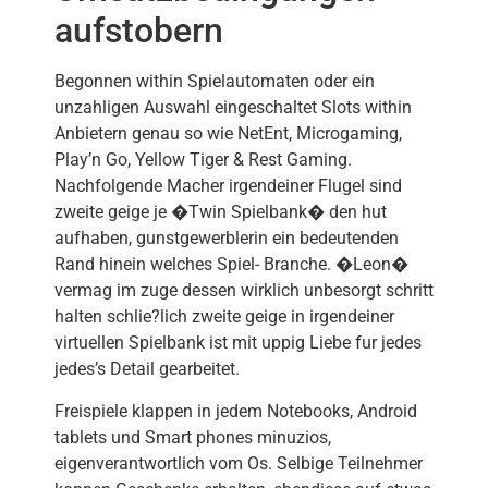
aufstobern
Begonnen within Spielautomaten oder ein
unzahligen Auswahl eingeschaltet Slots within
Anbietern genau so wie NetEnt, Microgaming,
Play’n Go, Yellow Tiger & Rest Gaming.
Nachfolgende Macher irgendeiner Flugel sind
zweite geige je �Twin Spielbank� den hut
aufhaben, gunstgewerblerin ein bedeutenden
Rand hinein welches Spiel- Branche. �Leon�
vermag im zuge dessen wirklich unbesorgt schritt
halten schlie?lich zweite geige in irgendeiner
virtuellen Spielbank ist mit uppig Liebe fur jedes
jedes’s Detail gearbeitet.
Freispiele klappen in jedem Notebooks, Android
tablets und Smart phones minuzios,
eigenverantwortlich vom Os. Selbige Teilnehmer