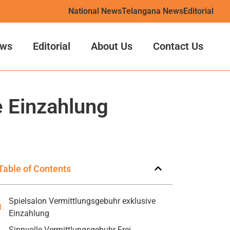
National News
Telangana News
Editorial
ws
Editorial
About Us
Contact Us
e Einzahlung
Table of Contents
Spielsalon Vermittlungsgebuhr exklusive
Einzahlung
Sinnvolle Vermittlungsgebuhr Frei