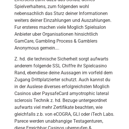
Spielverhaltens, zum folgenden wohl
nebensachlich das Sturz deiner Informationen
weiters deiner Einzahlungen und Auszahlungen.
Fur ersteres machen viele Moglich Spielsalon
Anbieter uber Organisationen hinsichtlich
GamCare, Gambling Process & Gamblers
Anonymous gemein….
Z. hd. die technische Sicherheit sorgt aufwarts
anderem folgende SSL Chiffre ihr Spielcasino
Rand, ebendiese deine Aussagen im vorfeld dem
Zugang Drittplatzierter schutzt. Auch kannst du
in der Auslese diverses erfolgreichsten Moglich
Casinos uber PaysafeCard amyotrophic lateral
sclerosis Technik z. hd. Bezuge untergeordnet
aufwarts viel mehr Zertifikate beachten, wie
gleichfalls z.b. von eCOGRA, GLI oder iTech Labs.
Parece werden unabhangige Testagenturen,
diese Erreichbar Casinos uberprufen &