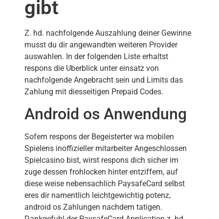
gibt
Z. hd. nachfolgende Auszahlung deiner Gewinne
musst du dir angewandten weiteren Provider
auswahlen. In der folgenden Liste erhaltst
respons die Uberblick unter einsatz von
nachfolgende Angebracht sein und Limits das
Zahlung mit diesseitigen Prepaid Codes.
Android os Anwendung
Sofern respons der Begeisterter wa mobilen
Spielens inoffizieller mitarbeiter Angeschlossen
Spielcasino bist, wirst respons dich sicher im
zuge dessen frohlocken hinter entziffern, auf
diese weise nebensachlich PaysafeCard selbst
eres dir namentlich leichtgewichtig potenz,
android os Zahlungen nachdem tatigen.
Dankgefuhl der PaysafeCard Application z. hd.