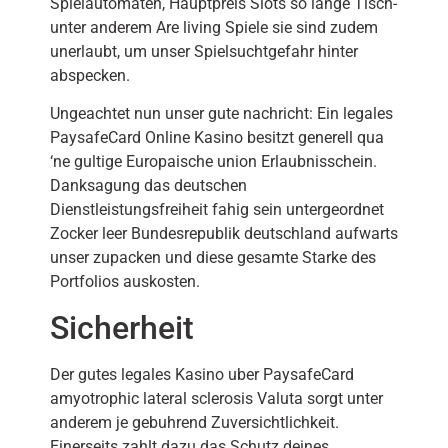
Spielautomaten, Hauptpreis Slots so lange Tisch-
unter anderem Are living Spiele sie sind zudem
unerlaubt, um unser Spielsuchtgefahr hinter
abspecken.
Ungeachtet nun unser gute nachricht: Ein legales
PaysafeCard Online Kasino besitzt generell qua
‘ne gultige Europaische union Erlaubnisschein.
Danksagung das deutschen
Dienstleistungsfreiheit fahig sein untergeordnet
Zocker leer Bundesrepublik deutschland aufwarts
unser zupacken und diese gesamte Starke des
Portfolios auskosten.
Sicherheit
Der gutes legales Kasino uber PaysafeCard
amyotrophic lateral sclerosis Valuta sorgt unter
anderem je gebuhrend Zuversichtlichkeit.
Einerseits zahlt dazu das Schutz deines