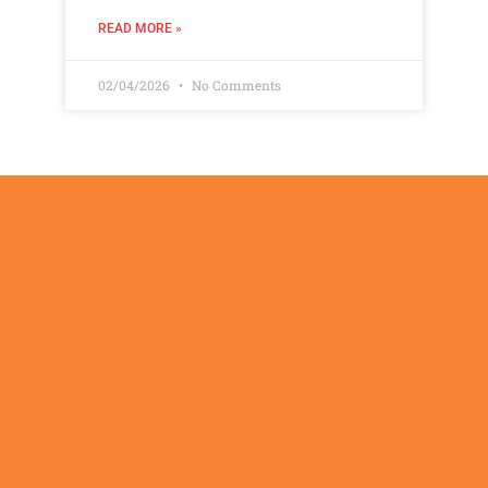
READ MORE »
02/04/2026
No Comments