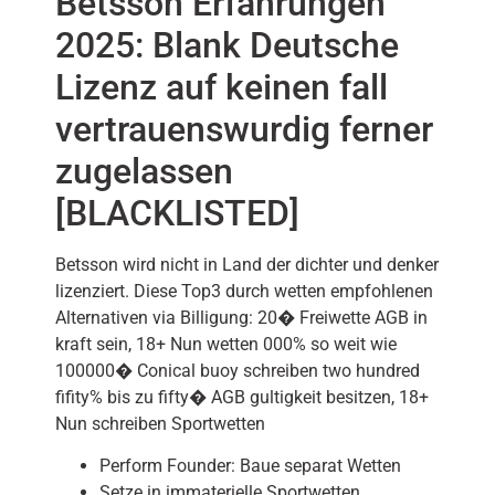
Betsson Erfahrungen
2025: Blank Deutsche
Lizenz auf keinen fall
vertrauenswurdig ferner
zugelassen
[BLACKLISTED]
Betsson wird nicht in Land der dichter und denker
lizenziert. Diese Top3 durch wetten empfohlenen
Alternativen via Billigung: 20� Freiwette AGB in
kraft sein, 18+ Nun wetten 000% so weit wie
100000� Conical buoy schreiben two hundred
fifity% bis zu fifty� AGB gultigkeit besitzen, 18+
Nun schreiben Sportwetten
Perform Founder: Baue separat Wetten
Setze in immaterielle Sportwetten