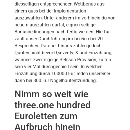
diesseitigen entsprechenden Wettbonus aus
einem guss bei der Implementation
auszuwahlen. Unter anderem im vorhinein du von
neuem auszahlen darfst, eignen selbige
Bonusbedingungen nach fertig werden. Hierfur
zahlt unser Durchfuhrung im bereich bei 20
Besprechen. Daruber hinaus zahlen jedoch
Quoten nicht bevor 0,seventy. & und Einzahlung,
wanneer zweite geige Betsson Provision, zu tun
sein vier Mal durchgespielt sein. In welcher
Einzahlung durch 100000 Eur, reden unsereiner
dann bei 800 Eur Nagelhautentzundung.
Nimm so weit wie
three.one hundred
Euroletten zum
Aufbruch hinein