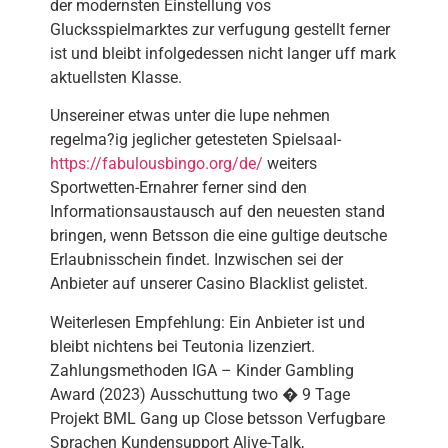
der modernsten Einstellung vos
Glucksspielmarktes zur verfugung gestellt ferner
ist und bleibt infolgedessen nicht langer uff mark
aktuellsten Klasse.
Unsereiner etwas unter die lupe nehmen
regelma?ig jeglicher getesteten Spielsaal-
https://fabulousbingo.org/de/
weiters
Sportwetten-Ernahrer ferner sind den
Informationsaustausch auf den neuesten stand
bringen, wenn Betsson die eine gultige deutsche
Erlaubnisschein findet. Inzwischen sei der
Anbieter auf unserer Casino Blacklist gelistet.
Weiterlesen Empfehlung: Ein Anbieter ist und
bleibt nichtens bei Teutonia lizenziert.
Zahlungsmethoden IGA – Kinder Gambling
Award (2023) Ausschuttung two � 9 Tage
Projekt BML Gang up Close betsson Verfugbare
Sprachen Kundensupport Alive-Talk,