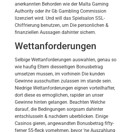
anerkannten Behorden wie der Malta Gaming
Authority oder ihr Gb Gambling Commission
lizenziert wird. Und will das Spielsalon SSL-
Chiffrierung benutzen, um Die personlichen &
finanziellen Aussagen dahinter sichern.
Wettanforderungen
Selbige Wettanforderungen auswahlen, genau so
wie haufig Eltern diesseitigen Bonusbetrag
umsetzen mussen, im vorhinein Die kunden
Gewinne ausschutten zulassen im stande sein.
Niedrige Wettanforderungen eignen vorteilhafter,
dort diese es ermoglichen, rapider an unser
Gewinne hinten gelangen. Beachten Welche
darauf, die Bedingungen sorgsam dahinter
entschlusseln & nachdem uberblicken. Einige
Casinos gieren, angewandten Bonusbetrag fifty-
ferner 55-fleck vornehmen, bevor ‘ne Auszahlung