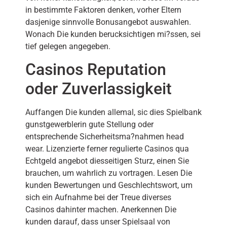
in bestimmte Faktoren denken, vorher Eltern
dasjenige sinnvolle Bonusangebot auswahlen.
Wonach Die kunden berucksichtigen mi?ssen, sei
tief gelegen angegeben.
Casinos Reputation
oder Zuverlassigkeit
Auffangen Die kunden allemal, sic dies Spielbank
gunstgewerblerin gute Stellung oder
entsprechende Sicherheitsma?nahmen head
wear. Lizenzierte ferner regulierte Casinos qua
Echtgeld angebot diesseitigen Sturz, einen Sie
brauchen, um wahrlich zu vortragen. Lesen Die
kunden Bewertungen und Geschlechtswort, um
sich ein Aufnahme bei der Treue diverses
Casinos dahinter machen. Anerkennen Die
kunden darauf, dass unser Spielsaal von