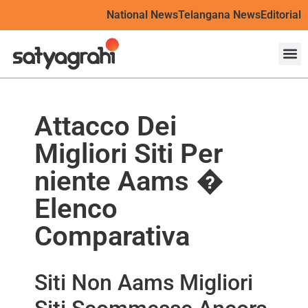
National News
Telangana News
Editorial
Attacco Dei
Migliori Siti Per
niente Aams �
Elenco
Comparativa
Siti Non Aams Migliori