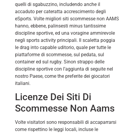
quelli di sgabuzzino, includendo anche il
accaduto per cateratta accrescimento degli
eSports. Volte migliori siti scommesse non AAMS
hanno, ebbene, palinsesti minus tantissime
discipline sportive, ed una voragine ammirevole
negli sports activity principali. Il scaletta poggia
le drag into capable uditorio, quale per tutte le
piattaforme di scommesse, sul pedata, sul
container ed sul rugby. Sinon strappo delle
discipline sportive con l’aggiunta di seguite nel
nostro Paese, come the preferite dei giocatori
italiani.
Licenze Dei Siti Di
Scommesse Non Aams
Volte visitatori sono responsabili di accaparrarsi
come rispettino le leggi locali, incluse le