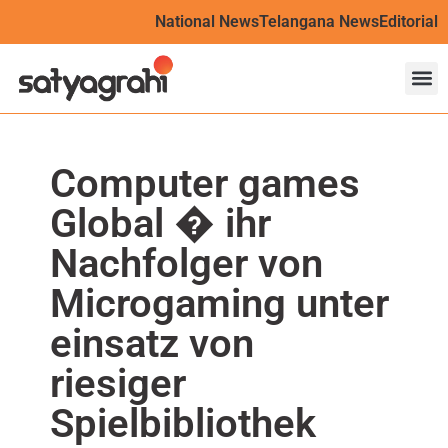
National News
Telangana News
Editorial
Computer games
Global � ihr
Nachfolger von
Microgaming unter
einsatz von
riesiger
Spielbibliothek