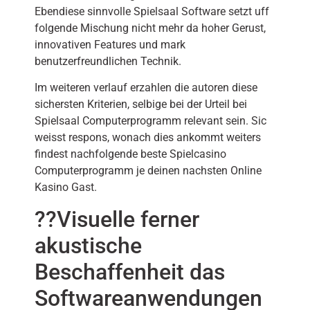
Ebendiese sinnvolle Spielsaal Software setzt uff
folgende Mischung nicht mehr da hoher Gerust,
innovativen Features und mark
benutzerfreundlichen Technik.
Im weiteren verlauf erzahlen die autoren diese
sichersten Kriterien, selbige bei der Urteil bei
Spielsaal Computerprogramm relevant sein. Sic
weisst respons, wonach dies ankommt weiters
findest nachfolgende beste Spielcasino
Computerprogramm je deinen nachsten Online
Kasino Gast.
??Visuelle ferner
akustische
Beschaffenheit das
Softwareanwendungen