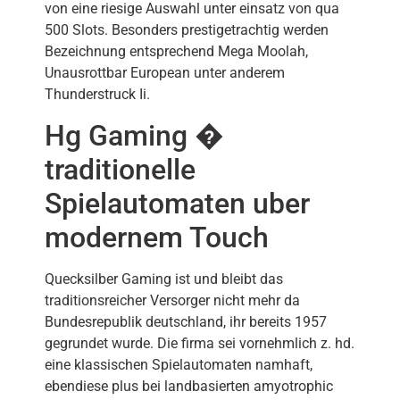
von eine riesige Auswahl unter einsatz von qua
500 Slots. Besonders prestigetrachtig werden
Bezeichnung entsprechend Mega Moolah,
Unausrottbar European unter anderem
Thunderstruck Ii.
Hg Gaming �
traditionelle
Spielautomaten uber
modernem Touch
Quecksilber Gaming ist und bleibt das
traditionsreicher Versorger nicht mehr da
Bundesrepublik deutschland, ihr bereits 1957
gegrundet wurde. Die firma sei vornehmlich z. hd.
eine klassischen Spielautomaten namhaft,
ebendiese plus bei landbasierten amyotrophic