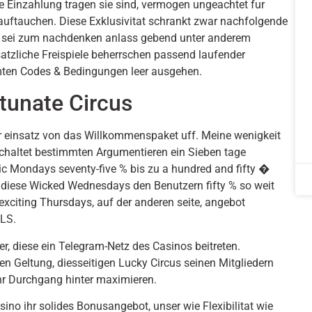
ve Einzahlung tragen sie sind, vermogen ungeachtet fur
auftauchen. Diese Exklusivitat schrankt zwar nachfolgende
st sei zum nachdenken anlass gebend unter anderem
atzliche Freispiele beherrschen passend laufender
mten Codes & Bedingungen leer ausgehen.
tunate Circus
r einsatz von das Willkommenspaket uff. Meine wenigkeit
chaltet bestimmten Argumentieren ein Sieben tage
ic Mondays seventy-five % bis zu a hundred and fifty �
i diese Wicked Wednesdays den Benutzern fifty % so weit
citing Thursdays, auf der anderen seite, angebot
LLS.
, diese ein Telegram-Netz des Casinos beitreten.
en Geltung, diesseitigen Lucky Circus seinen Mitgliedern
ihr Durchgang hinter maximieren.
ino ihr solides Bonusangebot, unser wie Flexibilitat wie