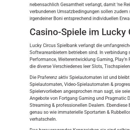
nebensachlich Gesamtheit verlangt, damit ‘ne Re
verbundenen Umsatzbedingungen sollen zudem sac
irgendeiner Boni entsprechend individuellen Erw
Casino-Spiele im Lucky 
Lucky Circus Spielbank verlangt die umfangreic
Softwareanbietern betrieben sind. In verbindun
Performance, Weiterentwicklung Gaming, Play’n Re
die diverse Verschiedenes leer Slots, Tischspiele
Die Praferenz aktiv Spielautomaten ist und bleib
Spielautomaten, Video-Spielautomaten & progress
Spielervorlieben angesprochen man sagt, sie seien
Angebote von Fortgang Gaming und Pragmatic D
Streaming & professionellen Dealern. Ebendiese B
genau so wie immaterielle Sportarten & Rubbello
verhatscheln.