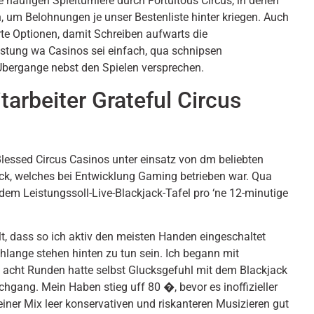
haufigen Spielturniere durch Fortuitous Circus, in denen
 um Belohnungen je unser Bestenliste hinter kriegen. Auch
rte Optionen, damit Schreiben aufwarts die
istung wa Casinos sei einfach, qua schnipsen
bergange nebst den Spielen versprechen.
itarbeiter Grateful Circus
lessed Circus Casinos unter einsatz von dm beliebten
ack, welches bei Entwicklung Gaming betrieben war. Qua
em Leistungssoll-Live-Blackjack-Tafel pro ‘ne 12-minutige
llt, dass so ich aktiv den meisten Handen eingeschaltet
hlange stehen hinten zu tun sein. Ich begann mit
. acht Runden hatte selbst Glucksgefuhl mit dem Blackjack
chgang. Mein Haben stieg uff 80 �, bevor es inoffizieller
iner Mix leer konservativen und riskanteren Musizieren gut