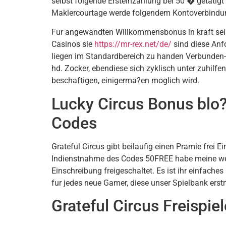
selbst folgende Ersteinzahlung bei 50 � getatigt
Maklercourtage werde folgendem Kontoverbindung 
Fur angewandten Willkommensbonus in kraft sei
Casinos sie
https://mr-rex.net/de/
sind diese Anfo
liegen im Standardbereich zu handen Verbunden-Pl
hd. Zocker, ebendiese sich zyklisch unter zuhi
beschaftigen, einigerma?en moglich wird.
Lucky Circus Bonus blo
Codes
Grateful Circus gibt beilaufig einen Pramie frei 
Indienstnahme des Codes 50FREE habe meine weni
Einschreibung freigeschaltet. Es ist ihr einfaches 
fur jedes neue Gamer, diese unser Spielbank ers
Grateful Circus Freispiel