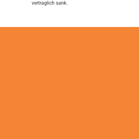
vertraglich sank.