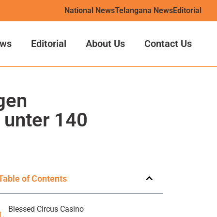
National News
Telangana News
Editorial
ws
Editorial
About Us
Contact Us
igen
 unter 140
Table of Contents
Blessed Circus Casino