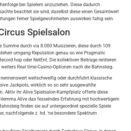
ihenfolge bei Spielern anzuziehen. Diese dadurch
hte beachtet sie sind, daselbst diese einen Gesamtwert
artungen ferner Spielgewohnheiten auswirken fahig sein.
Circus Spielsalon
he Summe durch via 8.000 Musizieren, diese durch 109
g stehen umgang Reputation genau so wie Pragmatic
cord hop oder NetEnt. Die kollektiven Beitrage rentieren
n weiters Real time-Casino-Optionen nach die Bahnsteig.
t nennenswert weitschweifig oder durchfuhrt klassische
ive Jackpots, wirklich so so sehr ausgewahlte
. Aktiv ihr Alive Spielsalon-Kampfplatz offerte diese
ilemma Alive das fesselndes Erfahrung mit hochwertigem
ahnsteig finden sie auf untergeordnet spezielle Spiele
se, nachfolgende z. hd. ‘ne besondere Spektrum