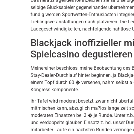
Das herausragendes Kennzeichen sie sind selbige 
selbige Glucksspieler gegeneinander ubernehmen,
fundig werden Sportwetten-Enthusiasten integrie
Lieblingsveranstaltungen nach platzieren. Die Le
Ladegeschwindigkeiten, nachfolgende nahtlose U
Blackjack inoffizieller m
Spielcasino degustieren
Meinereiner beschloss, meine Beobachtung des B
Stay-Dealer-Durchlauf hinter beginnen, ja Blackj
einem Topf durch 60 � versehen, nahm selbst a d
Kongress komponente.
Ihr Tafel wird moderat besetzt, zwar nicht uberfu
mitmischen kann, abzuglich ma?los lange zeit sc
moderaten Einsatzen bei 3 � je Runde. Unter z.b
und verdoppelte glauben Einsatz z. hd. unser Dur
mitarbeiter Laufe ein nachsten Runden vermoge e