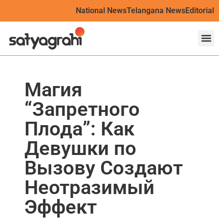
National News
Telangana News
Editorial
Магия
“Запретного
Плода”: Как
Девушки по
Вызову Создают
Неотразимый
Эффект