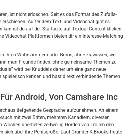
n, ist nicht erloschen. Seit es das Format des Zufalls-
le erschienen. Außer dem Text- und Videochat gibt es
 kannst du auf der Startseite auf Textual Content klicken
e Videochat Plattformen bieten dir ein Interesse-Matching
, in ihren Wohnzimmern oder Büros, ohne zu wissen, wer
! Kann man Freunde finden, ohne gemeinsame Themen zu
iduals” wird bei Knuddels daher um eine ganz neue
er spielerisch kennen und hast direkt verbindende Themen
Für Android, Von Camshare Inc
durchaus tiefgehende Gespräche aufzunehmen. An einem
rsuch mit zwei Briten, mehreren Kanadiern, diversen
en Wochen überfielen zeitweilig Horden von Trollen den
en sich über ihre Penisgröße. Laut Gründer K-Brooks freute