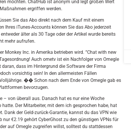
ren möchten. ChatHub ist anonym und legt großen Wert
e Maßnahmen ergriffen werden.
ssen Sie das Abo direkt nach dem Kauf mit einem
en Ihres iTunes-Accounts können Sie das Abo jederzeit
 entweder älter als 30 Tage oder der Artikel wurde bereits
cht mehr aufrufen.
der Monkey Inc. in Amerika betrieben wird. “Chat with new
r Tagesordnung! Auch ometv ist ein Nachfolger von Omegle
gt daran, dass im Hintergrund die Software der Firma
och vorsichtig sein! In den allermeisten Fällen
 Volljährige. �� Schon nach dem Ende von Omegle gab es
 Plattformen bevorzugen.
e – von überall aus. Danach hat es nur eine Woche
 hatte. Der Mitarbeiter, mit dem ich gesprochen habe, hat
et. Dank der Geld-zurück-Garantie, kannst du das VPN wie
 ab nur €2.19 gehört CyberGhost zu den günstigen VPNs für
r auf Omegle zugreifen willst, solltest du stattdessen