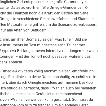
ünglichen Ziel entsprach — eine große Community zu
santer Dates zu eröffnen. Wie Omegle-Gründer Leif K-
weder die Finanzen noch die Kraft, den Betrieb der Seite
r Omegle in verschiedene Gerichtsverfahren und Skandale
haften Maßnahmen ergriffen, um die Scenario zu verbessern.
für alle Arten von Betrügern.
chirm, um ihrer Uroma zu zeigen, was für ein Bild sie
lle Instruments im Test mindestens zehn Teilnehmer.
Skype (M) Bei lang­sameren Internet­verbindungen – etwa in
örungen – ist der Ton oft noch passabel, während das
 ganz abbricht.
 Omegle-Aktivitäten völlig anonym bleiben, empfehle ich
Logs-Richtlinie, um deine Daten nachhaltig zu schützen. In
alter), aber da ich Omegle meistens auf meinem Desktop
 Ich struggle überrascht, dass IPVanish auch bei mehreren
behält. Jedes deiner Geräte ist dementsprechend
s von IPVanish verwenden kann geschützt. So musst du
martphone vom VPN zu trennen, um ein anderes Gerät