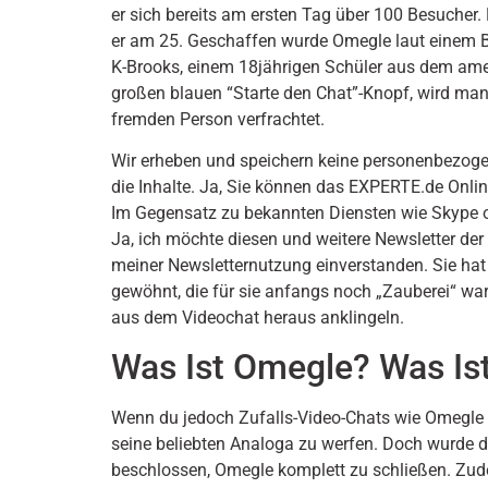
er sich bereits am ersten Tag über 100 Besucher. 
er am 25. Geschaffen wurde Omegle laut einem Be
K-Brooks, einem 18jährigen Schüler aus dem ame
großen blauen “Starte den Chat”-Knopf, wird man 
fremden Person verfrachtet.
Wir erheben und speichern keine personenbezogen
die Inhalte. Ja, Sie können das EXPERTE.de Onli
Im Gegensatz zu bekannten Diensten wie Skype o
Ja, ich möchte diesen und weitere Newsletter de
meiner Newsletternutzung einverstanden. Sie hat 
gewöhnt, die für sie anfangs noch „Zauberei“ w
aus dem Video­chat heraus anklingeln.
Was Ist Omegle? Was Ist
Wenn du jedoch Zufalls-Video-Chats wie Omegle b
seine beliebten Analoga zu werfen. Doch wurde d
beschlossen, Omegle komplett zu schließen. Zud