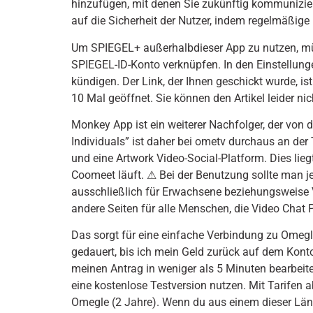
hinzufügen, mit denen Sie zukünftig kommunizie
auf die Sicherheit der Nutzer, indem regelmäßig
Um SPIEGEL+ außerhalbdieser App zu nutzen, mü
SPIEGEL-ID-Konto verknüpfen. In den Einstellung
kündigen. Der Link, der Ihnen geschickt wurde, ist
10 Mal geöffnet. Sie können den Artikel leider ni
Monkey App ist ein weiterer Nachfolger, der von 
Individuals” ist daher bei ometv durchaus an de
und eine Artwork Video-Social-Platform. Dies lie
Coomeet läuft. ⚠ Bei der Benutzung sollte man jed
ausschließlich für Erwachsene beziehungsweise
andere Seiten für alle Menschen, die Video Chat
Das sorgt für eine einfache Verbindung zu Omegl
gedauert, bis ich mein Geld zurück auf dem Konto
meinen Antrag in weniger als 5 Minuten bearbeit
eine kostenlose Testversion nutzen. Mit Tarifen
Omegle (2 Jahre). Wenn du aus einem dieser Lände