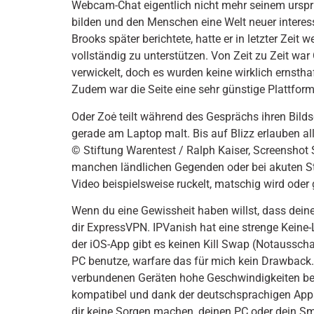
Webcam-Chat eigentlich nicht mehr seinem urspr
bilden und den Menschen eine Welt neuer interes
Brooks später berichtete, hatte er in letzter Zeit 
vollständig zu unterstützen. Von Zeit zu Zeit wa
verwickelt, doch es wurden keine wirklich ernst
Zudem war die Seite eine sehr günstige Plattform 
Oder Zoė teilt während des Gesprächs ihren Bild­s
gerade am Laptop malt. Bis auf Blizz erlauben a
© Stiftung Warentest / Ralph Kaiser, Screenshot 
manchen ländlichen Gegenden oder bei akuten St
Video beispiels­weise ruckelt, matschig wird oder
Wenn du eine Gewissheit haben willst, dass deine
dir ExpressVPN. IPVanish hat eine strenge Keine-
der iOS-App gibt es keinen Kill Swap (Notaussch
PC benutze, warfare das für mich kein Drawback.
verbundenen Geräten hohe Geschwindigkeiten bei
kompatibel und dank der deutschsprachigen App
dir keine Sorgen machen, deinen PC oder dein S