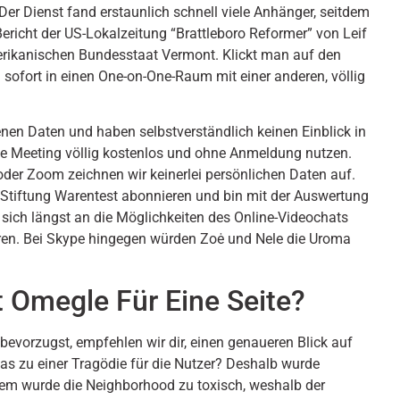
Der Dienst fand erstaunlich schnell viele Anhänger, seitdem
richt der US-Lokalzeitung “Brattleboro Reformer” von Leif
rikanischen Bundesstaat Vermont. Klickt man auf den
sofort in einen One-on-One-Raum mit einer anderen, völlig
en Daten und haben selbstverständlich keinen Einblick in
ne Meeting völlig kostenlos und ohne Anmeldung nutzen.
der Zoom zeichnen wir keinerlei persönlichen Daten auf.
r Stiftung Warentest abonnieren und bin mit der Auswertung
sich längst an die Möglich­keiten des Online-Video­chats
aren. Bei Skype hingegen würden Zoė und Nele die Uroma
 Omegle Für Eine Seite?
evorzugst, empfehlen wir dir, einen genaueren Blick auf
as zu einer Tragödie für die Nutzer? Deshalb wurde
em wurde die Neighborhood zu toxisch, weshalb der