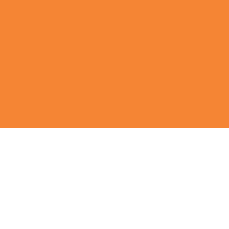
Copyright ©