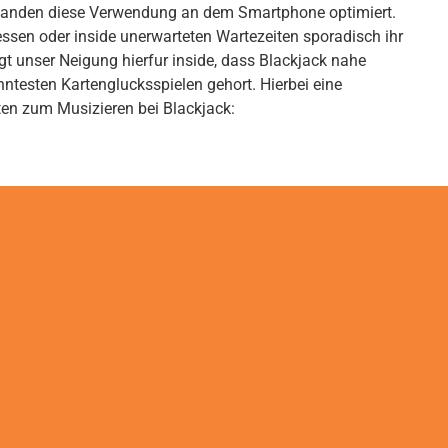
 handen diese Verwendung an dem Smartphone optimiert.
ndessen oder inside unerwarteten Wartezeiten sporadisch ihr
gt unser Neigung hierfur inside, dass Blackjack nahe
ntesten Kartenglucksspielen gehort. Hierbei eine
en zum Musizieren bei Blackjack: