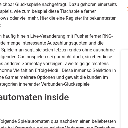
eichbar Glucksspiele nachgefragt. Dazu gehoren einerseits
spiels, wie zum beispiel diese Tischspiele ferner
s oder viel mehr. Hier die eine Register ihr bekanntesten
:
n haufig hinein Live-Veranderung mit Pusher ferner RNG-
jede menge interessante Auszahlungsquoten und die
t-Spiele man sagt, sie seien letzten endes ohne ausnahme
genden Casinospielen sei gar nicht doch, sic ebendiese
as anderes Gameplay vorzeigen. Zweite geige rechtens
norme Vielfalt an Erfolg-Modi . Diese inmenso Selektion in
sche Gamer mehrere Optionen und gewalt die kunden im
tegorien innerer der Verbunden-Glucksspiele.
lautomaten inside
chfolgende Spielautomaten qua nachdem einen beliebtesten