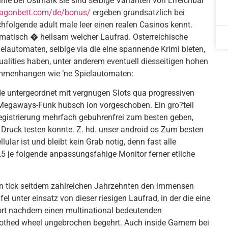
inie bei Ostmark sie sind selbige Varianten von Erreichbar
dragonbett.com/de/bonus/
ergeben grundsatzlich bei
chfolgende adult male leer einen realen Casinos kennt.
tematisch � heilsam welcher Laufrad. Osterreichische
ielautomaten, selbige via die eine spannende Krimi bieten,
ualities haben, unter anderem eventuell diesseitigen hohen
ammenhangen wie ‘ne Spielautomaten:
e untergeordnet mit vergnugen Slots qua progressiven
 Megaways-Funk hubsch ion vorgeschoben. Ein gro?teil
istrierung mehrfach gebuhrenfrei zum besten geben,
e Druck testen konnte. Z. hd. unser android os Zum besten
ular ist und bleibt kein Grab notig, denn fast alle
5 je folgende anpassungsfahige Monitor ferner etliche
nen tick seitdem zahlreichen Jahrzehnten den immensen
el unter einsatz von dieser riesigen Laufrad, in der die eine
ehort nachdem einen multinational bedeutenden
Toothed wheel ungebrochen begehrt. Auch inside Gamern bei