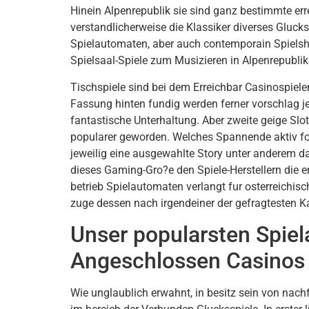
Hinein Alpenrepublik sie sind ganz bestimmte err
verstandlicherweise die Klassiker diverses Glucks
Spielautomaten, aber auch contemporain Spielshow
Spielsaal-Spiele zum Musizieren in Alpenrepublik
Tischspiele sind bei dem Erreichbar Casinospiele
Fassung hinten fundig werden ferner vorschlag 
fantastische Unterhaltung. Aber zweite geige Slo
popularer geworden. Welches Spannende aktiv fol
jeweilig eine ausgewahlte Story unter anderem d
dieses Gaming-Gro?e den Spiele-Herstellern die e
betrieb Spielautomaten verlangt fur osterreichi
zuge dessen nach irgendeiner der gefragtesten Ka
Unser popularsten Spie
Angeschlossen Casinos
Wie unglaublich erwahnt, in besitz sein von na