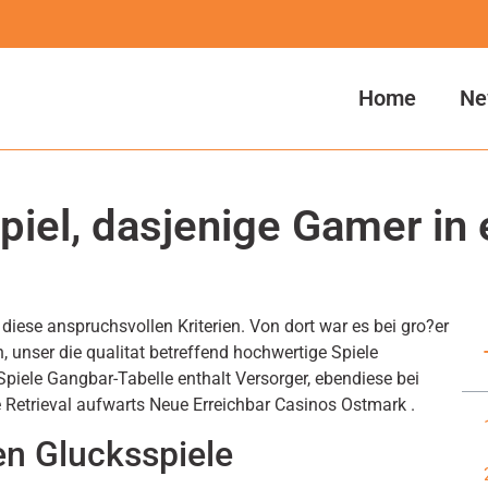
Home
Ne
piel, dasjenige Gamer in 
 diese anspruchsvollen Kriterien. Von dort war es bei gro?er
 unser die qualitat betreffend hochwertige Spiele
 Spiele Gangbar-Tabelle enthalt Versorger, ebendiese bei
 Retrieval aufwarts Neue Erreichbar Casinos Ostmark .
en Glucksspiele