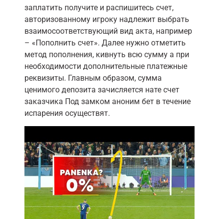
заплатить получите и распишитесь счет,
авторизованному игроку надлежит выбрать
взаимосоответствующий вид акта, например
– «Пополнить счет». Далее нужно отметить
метод пополнения, кивнуть всю сумму а при
необходимости дополнительные платежные
реквизиты. Главным образом, сумма
ценимого депозита зачисляется нате счет
заказчика Под замком аноним бет в течение
испарения осуществят.