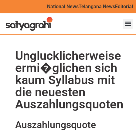
National News
Telangana News
Editorial
Unglucklicherweise
ermi�glichen sich
kaum Syllabus mit
die neuesten
Auszahlungsquoten
Auszahlungsquote