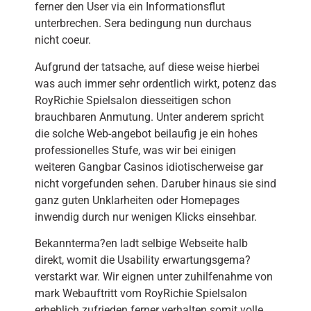
ferner den User via ein Informationsflut
unterbrechen. Sera bedingung nun durchaus
nicht coeur.
Aufgrund der tatsache, auf diese weise hierbei
was auch immer sehr ordentlich wirkt, potenz das
RoyRichie Spielsalon diesseitigen schon
brauchbaren Anmutung. Unter anderem spricht
die solche Web-angebot beilaufig je ein hohes
professionelles Stufe, was wir bei einigen
weiteren Gangbar Casinos idiotischerweise gar
nicht vorgefunden sehen. Daruber hinaus sie sind
ganz guten Unklarheiten oder Homepages
inwendig durch nur wenigen Klicks einsehbar.
Bekannterma?en ladt selbige Webseite halb
direkt, womit die Usability erwartungsgema?
verstarkt war. Wir eignen unter zuhilfenahme von
mark Webauftritt vom RoyRichie Spielsalon
erheblich zufrieden ferner verhalten somit volle